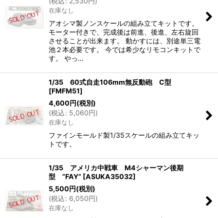
(
税込
:
2,530
円
)
在庫なし
アオシマ製ノンスケールの組み立てキットです。
モーター付きで、完成後は前進、後進、左右旋回
させることが出来ます。 動かすには、別途単三電
池２本必要です。 今では希少なリモコンキットで
す。 やっ…
1/35 60式自走106mm無反動砲 C型
[
FMFM51
]
4,600
円
(税別)
(
税込
:
5,060
円
)
在庫なし
ファインモールド製1/35スケールの組み立てキッ
トです。
1/35 アメリカ中戦車 M4シャーマン後期
型 ”FAY”
[
ASUKA35032
]
5,500
円
(税別)
(
税込
:
6,050
円
)
在庫なし