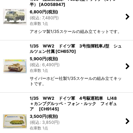
半）
[
AO058947
]
6,800
円
(税別)
(
税込
:
7,480
円
)
在庫数 1点
アオシマ製1/35スケールの組み立てキットです。
1/35 WW2 ドイツ軍 3号指揮戦車J型 シュ
ルツェン付属
[
CH6570
]
5,900
円
(税別)
(
税込
:
6,490
円
)
在庫数 1点
サイバーホビー社製1/35スケールの組み立てキッ
トです。
1/35 WW2 ドイツ軍 4号駆逐戦車 L/48
＋カンプグルッペ・フォン・ルック フィギュ
ア
[
CH9145
]
3,500
円
(税別)
(
税込
:
3,850
円
)
在庫数 1点