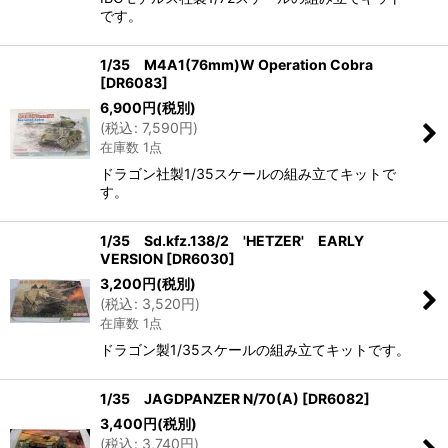
です。
1/35 M4A1(76mm)W Operation Cobra
[
DR6083
]
6,900
円
(税別)
(
税込
:
7,590
円
)
在庫数 1点
ドラゴン社製1/35スケールの組み立てキットで
す。
1/35 Sd.kfz.138/2 'HETZER' EARLY
VERSION
[
DR6030
]
3,200
円
(税別)
(
税込
:
3,520
円
)
在庫数 1点
ドラゴン製1/35スケールの組み立てキットです。
1/35 JAGDPANZER N/70(A)
[
DR6082
]
3,400
円
(税別)
(
税込
:
3,740
円
)