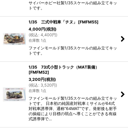
サイバーホビー社製1/35スケールの組み立てキッ
トです。
1/35 三式中戦車「チヌ」
[
FMFM55
]
4,000
円
(税別)
(
税込
:
4,400
円
)
在庫数 1点
ファインモールド製1/35スケールの組み立てキッ
トです。
1/35 73式小型トラック（MAT装備）
[
FMFM52
]
3,200
円
(税別)
(
税込
:
3,520
円
)
在庫数 1点
ファインモールド製1/35スケールの組み立てキッ
トです。 日本初の純国産対戦車ミサイルが64式
対戦車誘導弾、通称“64MAT”です。発射後も射手
の操縦により目標の弱点へ導くことができる有線
式誘導弾で…