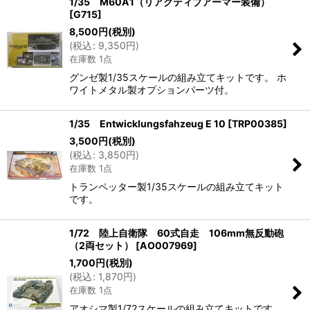
1/35 M60A1（リアクティブアーマー装備）
[
G715
]
8,500
円
(税別)
(
税込
:
9,350
円
)
在庫数 1点
グンゼ製1/35スケールの組み立てキットです。 ホ
ワイトメタル製オプションパーツ付。
1/35 Entwicklungsfahzeug E 10
[
TRP00385
]
3,500
円
(税別)
(
税込
:
3,850
円
)
在庫数 1点
トランペッター製1/35スケールの組み立てキット
です。
1/72 陸上自衛隊 60式自走 106mm無反動砲
（2両セット）
[
AO007969
]
1,700
円
(税別)
(
税込
:
1,870
円
)
在庫数 1点
アオシマ製1/72スケールの組み立てキットです。