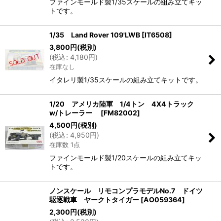
ファインモールド製1/35スケールの組み立てキッ
トです。
1/35 Land Rover 109'LWB
[
IT6508
]
3,800
円
(税別)
(
税込
:
4,180
円
)
在庫なし
イタレリ製1/35スケールの組み立てキットです。
1/20 アメリカ陸軍 1/4トン 4X4トラック
w/トレーラー
[
FM82002
]
4,500
円
(税別)
(
税込
:
4,950
円
)
在庫数 1点
ファインモールド製1/20スケールの組み立てキッ
トです。
ノンスケール リモコンプラモデルNo.7 ドイツ
駆逐戦車 ヤークトタイガー
[
AO059364
]
2,300
円
(税別)