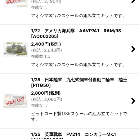
(
税込
:
3,190
円
)
在庫なし
アオシマ製1/72スケールの組み立てキットです。
1/72 アメリカ海兵隊 AAVP7A1 RAM/RS
[
AO062265
]
2,400
円
(税別)
(
税込
:
2,640
円
)
在庫数 1点
アオシマ製1/72スケールの組み立てキットです。
1/35 日本陸軍 九七式側車付自動二輪車 陸王
[
PITG50
]
2,800
円
(税別)
(
税込
:
3,080
円
)
在庫なし
ピットロード製1/35スケールの組み立てキットで
す。
1/35 英重戦車 FV214 コンカラーMk.1