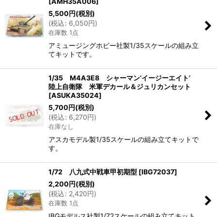
[
AMH35A006
]
5,500
円
(税別)
(
税込
:
6,050
円
)
在庫数 1点
アミュージングホビー社製1/35スケールの組み立
てキットです。
1/35 M4A3E8 シャーマン’イージーエイト’
陸上自衛隊 米軍デカール＆ジュリカンセット
[
ASUKA35024
]
5,700
円
(税別)
(
税込
:
6,270
円
)
在庫なし
アスカモデル製1/35スケールの組み立てキットで
す。
1/72 八九式中戦車甲初期型
[
IBG72037
]
2,200
円
(税別)
(
税込
:
2,420
円
)
在庫数 1点
IBGモデルス社製1/72スケールの組み立てキット