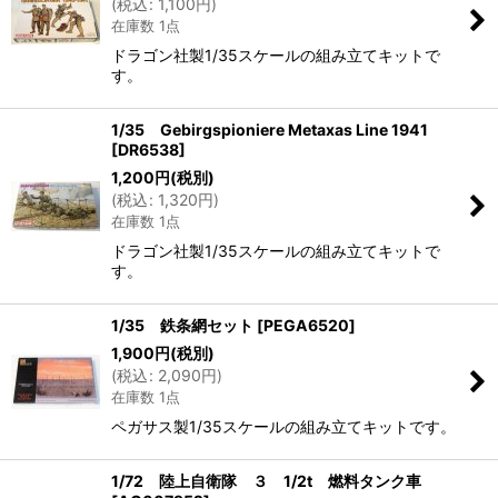
(
税込
:
1,100
円
)
在庫数 1点
ドラゴン社製1/35スケールの組み立てキットで
す。
1/35 Gebirgspioniere Metaxas Line 1941
[
DR6538
]
1,200
円
(税別)
(
税込
:
1,320
円
)
在庫数 1点
ドラゴン社製1/35スケールの組み立てキットで
す。
1/35 鉄条網セット
[
PEGA6520
]
1,900
円
(税別)
(
税込
:
2,090
円
)
在庫数 1点
ペガサス製1/35スケールの組み立てキットです。
1/72 陸上自衛隊 ３ 1/2t 燃料タンク車