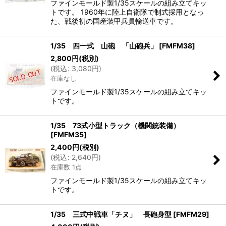
ファインモールド製1/35スケールの組み立てキッ
トです。 1960年に陸上自衛隊で制式採用となっ
た、戦後初の国産装甲兵員輸送車です。
1/35 四一式 山砲 「山砲兵」
[
FMFM38
]
2,800
円
(税別)
(
税込
:
3,080
円
)
在庫なし
ファインモールド製1/35スケールの組み立てキッ
トです。
1/35 73式小型トラック（機関銃装備）
[
FMFM35
]
2,400
円
(税別)
(
税込
:
2,640
円
)
在庫数 1点
ファインモールド製1/35スケールの組み立てキッ
トです。
1/35 三式中戦車「チヌ」 長砲身型
[
FMFM29
]