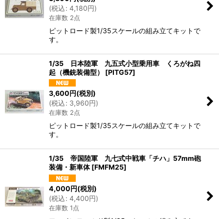
(
税込
:
4,180
円
)
絞り込む
在庫数 2点
ピットロード製1/35スケールの組み立てキットで
す。
1/35 日本陸軍 九五式小型乗用車 くろがね四
起（機銃装備型）
[
PITG57
]
3,600
円
(税別)
(
税込
:
3,960
円
)
在庫数 2点
ピットロード製1/35スケールの組み立てキットで
す。
1/35 帝国陸軍 九七式中戦車「チハ」57mm砲
装備・新車体
[
FMFM25
]
4,000
円
(税別)
(
税込
:
4,400
円
)
在庫数 1点