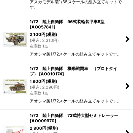
アスカモデル製1/35スケールの組み立てキットで
す。
1/72 陸上自衛隊 96式装輪装甲車B型
[
AO057841
]
2,100
円
(税別)
(
税込
:
2,310
円
)
在庫数 1点
アオシマ製1/72スケールの組み立てキットです。
1/72 陸上自衛隊 機動戦闘車 （プロトタイ
プ）
[
AO010174
]
1,900
円
(税別)
(
税込
:
2,090
円
)
在庫数 1点
アオシマ製1/72スケールの組み立てキットです。
1/72 陸上自衛隊 73式特大型セミトレーラー
[
AO009970
]
2,900
円
(税別)