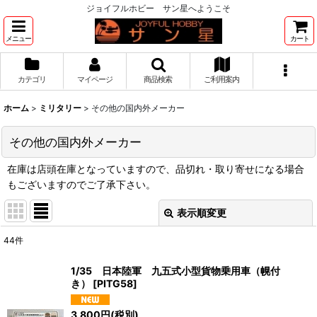
ジョイフルホビー サン星へようこそ
メニュー
カート
カテゴリ
マイページ
商品検索
ご利用案内
ホーム
>
ミリタリー
>
その他の国内外メーカー
その他の国内外メーカー
在庫は店頭在庫となっていますので、品切れ・取り寄せになる場合
もございますのでご了承下さい。
表示順変更
閉じる
44
件
表示数
:
1/35 日本陸軍 九五式小型貨物乗用車（幌付
き）
[
PITG58
]
並び順
:
3,800
円
(税別)