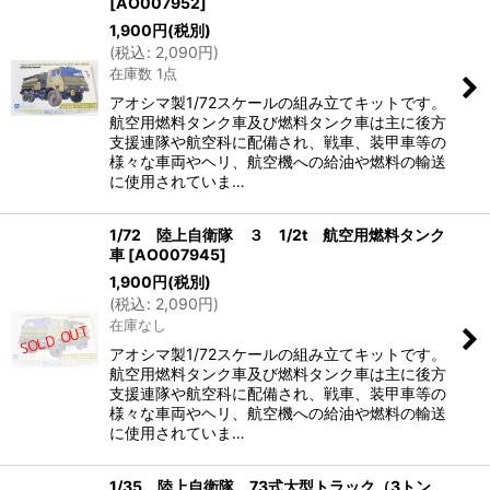
[
AO007952
]
1,900
円
(税別)
(
税込
:
2,090
円
)
在庫数 1点
アオシマ製1/72スケールの組み立てキットです。
航空用燃料タンク車及び燃料タンク車は主に後方
支援連隊や航空科に配備され、戦車、装甲車等の
様々な車両やヘリ、航空機への給油や燃料の輸送
に使用されていま…
1/72 陸上自衛隊 ３ 1/2t 航空用燃料タンク
車
[
AO007945
]
1,900
円
(税別)
(
税込
:
2,090
円
)
在庫なし
アオシマ製1/72スケールの組み立てキットです。
航空用燃料タンク車及び燃料タンク車は主に後方
支援連隊や航空科に配備され、戦車、装甲車等の
様々な車両やヘリ、航空機への給油や燃料の輸送
に使用されていま…
1/35 陸上自衛隊 73式大型トラック（3トン