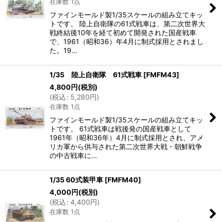
在庫数 1点
ファインモールド製1/35スケールの組み立てキッ
トです。 陸上自衛隊の61式戦車は、第二次世界大
戦終結後10年を経て初めて開発された国産戦車
で、1961（昭和36）年4月に制式採用とされまし
た。19…
1/35 陸上自衛隊 61式戦車
[
FMFM43
]
4,800
円
(税別)
(
税込
:
5,280
円
)
在庫数 1点
ファインモールド製1/35スケールの組み立てキッ
トです。 61式戦車は戦後発の国産戦車として
1961年（昭和36年）4月に制式採用とされ、アメ
リカ軍から供与された第二次世界大戦・朝鮮戦争
の中古戦車に…
1/35 60式装甲車
[
FMFM40
]
4,000
円
(税別)
(
税込
:
4,400
円
)
在庫数 1点