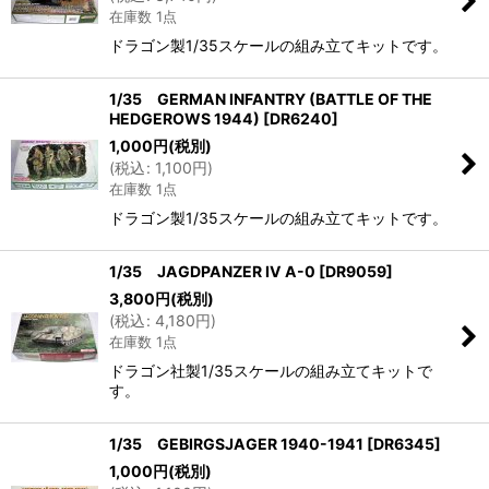
在庫数 1点
ドラゴン製1/35スケールの組み立てキットです。
1/35 GERMAN INFANTRY (BATTLE OF THE
HEDGEROWS 1944)
[
DR6240
]
1,000
円
(税別)
(
税込
:
1,100
円
)
在庫数 1点
ドラゴン製1/35スケールの組み立てキットです。
1/35 JAGDPANZER IV A-0
[
DR9059
]
3,800
円
(税別)
(
税込
:
4,180
円
)
在庫数 1点
ドラゴン社製1/35スケールの組み立てキットで
す。
1/35 GEBIRGSJAGER 1940-1941
[
DR6345
]
1,000
円
(税別)