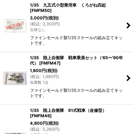
1/35 九五式小型乗用車 くろがね四起
[
FMFM50
]
3,000
円
(税別)
(
税込
:
3,300
円
)
在庫なし
ファインモールド製1/35スケールの組み立てキッ
トです。
1/35 陸上自衛隊 戦車乗員セット（'65〜'90年
代）
[
FMFM47
]
1,800
円
(税別)
(
税込
:
1,980
円
)
在庫数 1点
ファインモールド製1/35スケールの組み立てキッ
トです。
1/35 陸上自衛隊 61式戦車（改修型）
[
FMFM46
]
4,800
円
(税別)
(
税込
:
5,280
円
)