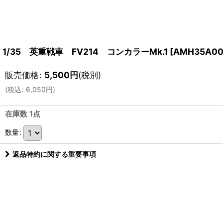
1/35 英重戦車 FV214 コンカラーMk.1
[
AMH35A00
販売価格
:
5,500
円
(税別)
(
税込
:
6,050
円
)
在庫数 1点
数量
:
返品特約に関する重要事項