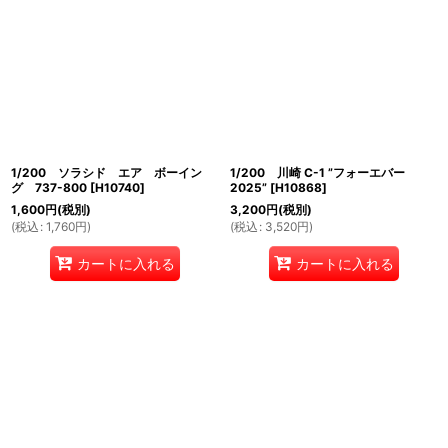
1/200 ソラシド エア ボーイン
1/200 川崎 C-1 ”フォーエバー
グ 737-800
[
H10740
]
2025”
[
H10868
]
1,600
円
(税別)
3,200
円
(税別)
(
税込
:
1,760
円
)
(
税込
:
3,520
円
)
カートに入れる
カートに入れる