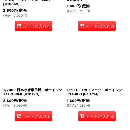
[
H10869
]
1,600
円
(税別)
2,800
円
(税別)
(
税込
:
1,760
円
)
(
税込
:
3,080
円
)
カートに入れる
カートに入れる
1/200 日本政府専用機 ボーイング
1/200 スカイマーク ボーイング
777-300ER
[
H10723
]
737-800
[
H10744
]
2,800
円
(税別)
1,800
円
(税別)
(
税込
:
3,080
円
)
(
税込
:
1,980
円
)
カートに入れる
カートに入れる