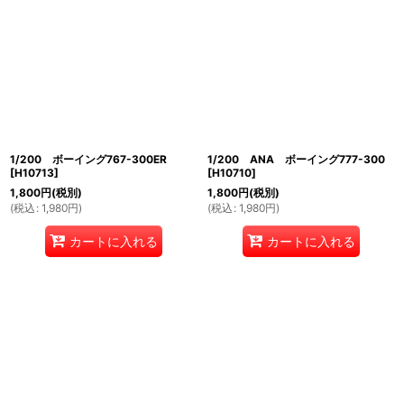
1/200 ボーイング767-300ER
1/200 ANA ボーイング777-300
[
H10713
]
[
H10710
]
1,800
円
(税別)
1,800
円
(税別)
(
税込
:
1,980
円
)
(
税込
:
1,980
円
)
カートに入れる
カートに入れる