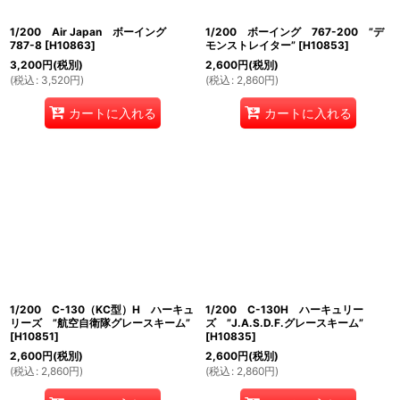
1/200 Air Japan ボーイング
1/200 ボーイング 767-200 ”デ
787-8
[
H10863
]
モンストレイター”
[
H10853
]
3,200
円
(税別)
2,600
円
(税別)
(
税込
:
3,520
円
)
(
税込
:
2,860
円
)
カートに入れる
カートに入れる
1/200 C-130（KC型）H ハーキュ
1/200 C-130H ハーキュリー
リーズ ”航空自衛隊グレースキーム”
ズ ”J.A.S.D.F.グレースキーム”
[
H10851
]
[
H10835
]
2,600
円
(税別)
2,600
円
(税別)
(
税込
:
2,860
円
)
(
税込
:
2,860
円
)