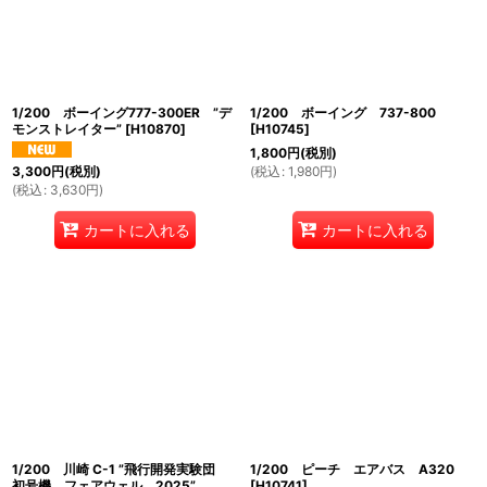
絞り込む
1/200 ボーイング777-300ER ”デ
1/200 ボーイング 737-800
モンストレイター”
[
H10870
]
[
H10745
]
1,800
円
(税別)
(
税込
:
1,980
円
)
3,300
円
(税別)
(
税込
:
3,630
円
)
カートに入れる
カートに入れる
1/200 川崎 C-1 ”飛行開発実験団
1/200 ピーチ エアバス A320
初号機 フェアウェル 2025”
[
H10741
]