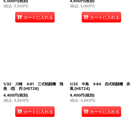
5,000
円
(税別)
4,600
円
(税別)
(
税込
:
5,500
円
)
(
税込
:
5,060
円
)
カートに入れる
カートに入れる
1/32 川崎 キ61 三式戦闘機 飛
1/32 中島 キ84 四式戦闘機 疾
燕 I型 丙
[
HST28
]
風
[
HST24
]
4,400
円
(税別)
4,400
円
(税別)
(
税込
:
4,840
円
)
(
税込
:
4,840
円
)
カートに入れる
カートに入れる