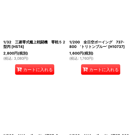
1/32 三菱零式艦上戦闘機 零戦５２
1/200 全日空ボーイング 737-
型丙
[
HST4
]
800 ’トリトンブルー’
[
H10737
]
2,800
円
(税別)
1,600
円
(税別)
(
税込
:
3,080
円
)
(
税込
:
1,760
円
)
カートに入れる
カートに入れる