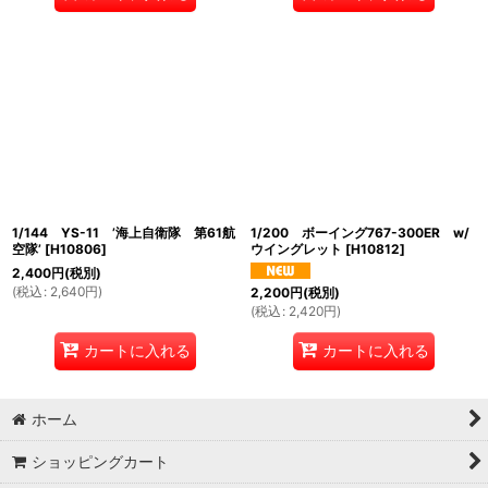
1/144 YS-11 ’海上自衛隊 第61航
1/200 ボーイング767-300ER w/
空隊’
[
H10806
]
ウイングレット
[
H10812
]
2,400
円
(税別)
(
税込
:
2,640
円
)
2,200
円
(税別)
(
税込
:
2,420
円
)
カートに入れる
カートに入れる
ホーム
ショッピングカート