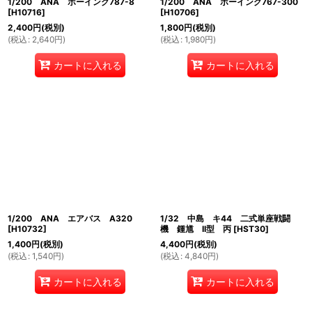
1/200 ANA ボーイング787-8
1/200 ANA ボーイング767-300
[
H10716
]
[
H10706
]
2,400
円
(税別)
1,800
円
(税別)
(
税込
:
2,640
円
)
(
税込
:
1,980
円
)
カートに入れる
カートに入れる
1/200 ANA エアバス A320
1/32 中島 キ44 二式単座戦闘
[
H10732
]
機 鍾馗 II型 丙
[
HST30
]
1,400
円
(税別)
4,400
円
(税別)
(
税込
:
1,540
円
)
(
税込
:
4,840
円
)
カートに入れる
カートに入れる