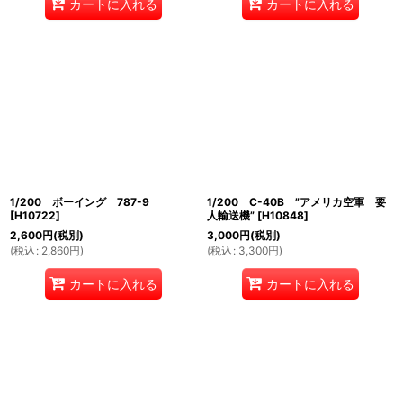
カートに入れる
カートに入れる
1/200 ボーイング 787-9
1/200 C-40B ”アメリカ空軍 要
[
H10722
]
人輸送機”
[
H10848
]
2,600
円
(税別)
3,000
円
(税別)
(
税込
:
2,860
円
)
(
税込
:
3,300
円
)
カートに入れる
カートに入れる