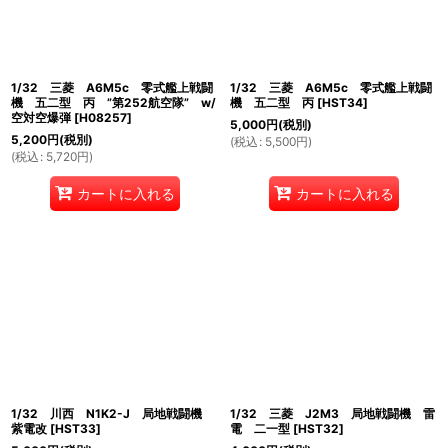
1/32 三菱 A6M5c 零式艦上戦闘
1/32 三菱 A6M5c 零式艦上戦闘
機 五二型 丙 ”第252航空隊” w/
機 五二型 丙
[
HST34
]
空対空爆弾
[
H08257
]
5,000
円
(税別)
5,200
円
(税別)
(
税込
:
5,500
円
)
(
税込
:
5,720
円
)
カートに入れる
カートに入れる
1/32 川西 N1K2-J 局地戦闘機
1/32 三菱 J2M3 局地戦闘機 雷
紫電改
[
HST33
]
電 二一型
[
HST32
]