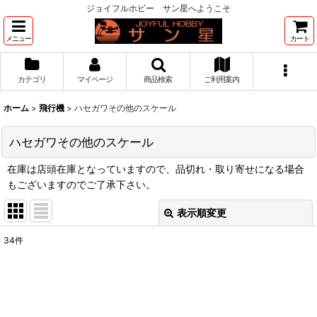
ジョイフルホビー サン星へようこそ
メニュー
カート
カテゴリ
マイページ
商品検索
ご利用案内
ホーム
>
飛行機
>
ハセガワその他のスケール
ハセガワその他のスケール
在庫は店頭在庫となっていますので、品切れ・取り寄せになる場合
もございますのでご了承下さい。
表示順変更
閉じる
34
件
表示数
:
並び順
: