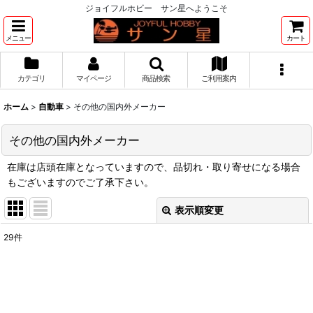
ジョイフルホビー サン星へようこそ
メニュー
カート
カテゴリ
マイページ
商品検索
ご利用案内
ホーム
>
自動車
>
その他の国内外メーカー
その他の国内外メーカー
在庫は店頭在庫となっていますので、品切れ・取り寄せになる場合
もございますのでご了承下さい。
表示順変更
閉じる
29
件
表示数
:
並び順
: