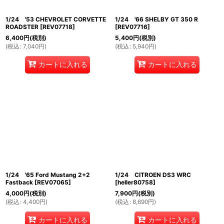
1/24 '53 CHEVROLET CORVETTE
1/24 '66 SHELBY GT 350 R
ROADSTER
[
REV07718
]
[
REV07716
]
6,400
円
(税別)
5,400
円
(税別)
(
税込
:
7,040
円
)
(
税込
:
5,940
円
)
カートに入れる
カートに入れる
1/24 '65 Ford Mustang 2+2
1/24 CITROEN DS3 WRC
Fastback
[
REV07065
]
[
heller80758
]
4,000
円
(税別)
7,900
円
(税別)
(
税込
:
4,400
円
)
(
税込
:
8,690
円
)
カートに入れる
カートに入れる