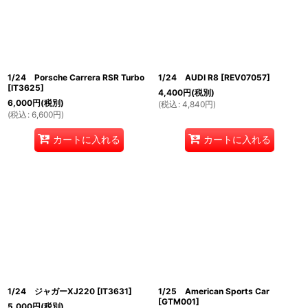
1/24 Porsche Carrera RSR Turbo
1/24 AUDI R8
[
REV07057
]
[
IT3625
]
4,400
円
(税別)
6,000
円
(税別)
(
税込
:
4,840
円
)
(
税込
:
6,600
円
)
カートに入れる
カートに入れる
1/24 ジャガーXJ220
[
IT3631
]
1/25 American Sports Car
[
GTM001
]
5,000
円
(税別)