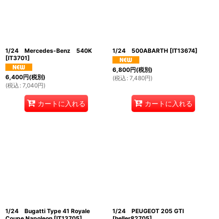
絞り込む
1/24 Mercedes-Benz 540K
1/24 500ABARTH
[
IT13674
]
[
IT3701
]
6,800
円
(税別)
6,400
円
(税別)
(
税込
:
7,480
円
)
(
税込
:
7,040
円
)
カートに入れる
カートに入れる
1/24 Bugatti Type 41 Royale
1/24 PEUGEOT 205 GTI
Coupe Napoleon
[
IT13705
]
[
heller82705
]