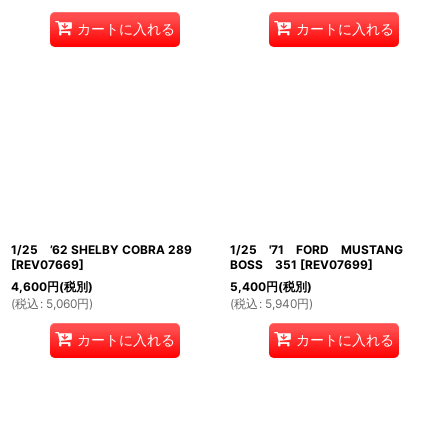
カートに入れる
カートに入れる
1/25 ’62 SHELBY COBRA 289
1/25 '71 FORD MUSTANG
[
REV07669
]
BOSS 351
[
REV07699
]
4,600
円
(税別)
5,400
円
(税別)
(
税込
:
5,060
円
)
(
税込
:
5,940
円
)
カートに入れる
カートに入れる