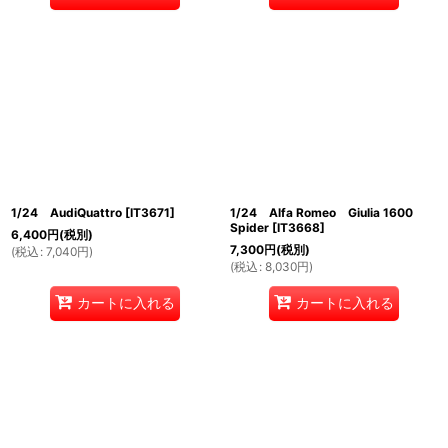
1/24 AudiQuattro
[
IT3671
]
1/24 Alfa Romeo Giulia 1600
Spider
[
IT3668
]
6,400
円
(税別)
7,300
円
(税別)
(
税込
:
7,040
円
)
(
税込
:
8,030
円
)
カートに入れる
カートに入れる