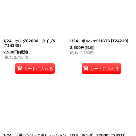
1/24 ホンダS2000 タイプV
1/24 ポルシェ911GT3
[
T24229
]
[
T24245
]
2,500
円
(税別)
2,500
円
(税別)
(
税込
:
2,750
円
)
(
税込
:
2,750
円
)
カートに入れる
カートに入れる
1/24 三菱ランサーエボリューション
1/24 ホンダ S2000
[
T24211
]