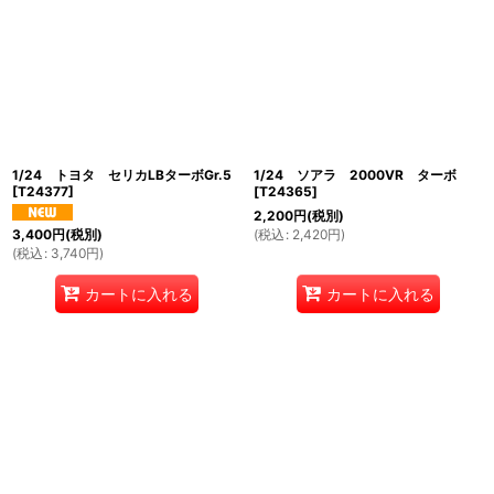
絞り込む
1/24 トヨタ セリカLBターボGr.5
1/24 ソアラ 2000VR ターボ
[
T24377
]
[
T24365
]
2,200
円
(税別)
(
税込
:
2,420
円
)
3,400
円
(税別)
(
税込
:
3,740
円
)
カートに入れる
カートに入れる