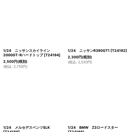
1/24 ニッサンスカイライン
1/24 ニッサンR390GT1
[
T24192
]
2000GT-Rハードトップ
[
T24194
]
2,300
円
(税別)
2,500
円
(税別)
(
税込
:
2,530
円
)
(
税込
:
2,750
円
)
1/24 メルセデスベンツSLK
1/24 BMW Z3ロードスター
[
T24189
]
[
T24166
]