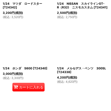
1/24 マツダ ロードスター
1/24 NISSAN スカイラインGT-
[
T24342
]
R（R32) ニスモカスタム
[
T24341
]
3,200
円
(税別)
2,500
円
(税別)
(
税込
:
3,520
円
)
(
税込
:
2,750
円
)
1/24 ホンダ S600
[
T24340
]
1/24 メルセデス・ベンツ 300SL
[
T24338
]
3,000
円
(税別)
4,200
円
(税別)
(
税込
:
3,300
円
)
(
税込
:
4,620
円
)
カートに入れる