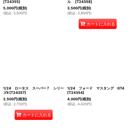
[
T24355
]
ル
[
T24358
]
5,000
円
(税別)
3,500
円
(税別)
(
税込
:
5,500
円
)
(
税込
:
3,850
円
)
カートに入れる
1/24 ロータス スーパー７ シリー
1/24 フォード マスタング GT4
ズII
[
T24357
]
[
T24354
]
2,500
円
(税別)
4,000
円
(税別)
(
税込
:
2,750
円
)
(
税込
:
4,400
円
)
カートに入れる