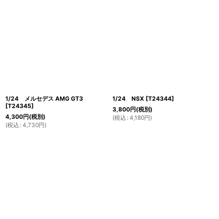
1/24 メルセデス AMG GT3
1/24 NSX
[
T24344
]
[
T24345
]
3,800
円
(税別)
4,300
円
(税別)
(
税込
:
4,180
円
)
(
税込
:
4,730
円
)