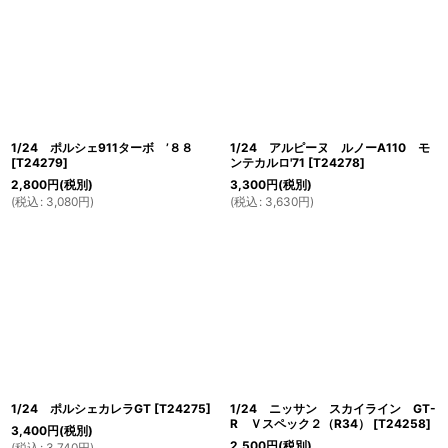
1/24 ポルシェ911ターボ ’８８
1/24 アルピーヌ ルノーA110 モ
[
T24279
]
ンテカルロ'71
[
T24278
]
2,800
円
(税別)
3,300
円
(税別)
(
税込
:
3,080
円
)
(
税込
:
3,630
円
)
1/24 ポルシェカレラGT
[
T24275
]
1/24 ニッサン スカイライン GT-
R Ｖスペック２（R34）
[
T24258
]
3,400
円
(税別)
2,500
円
(税別)
(
税込
:
3,740
円
)