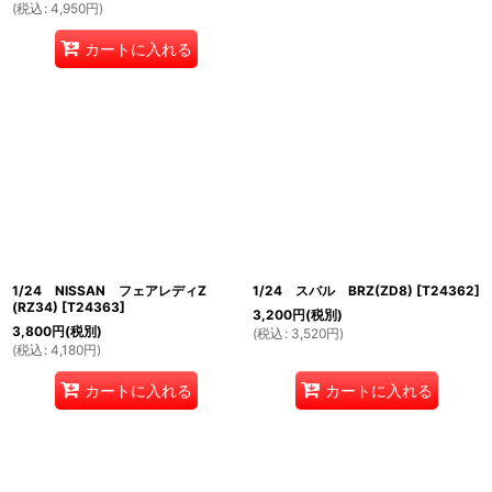
(
税込
:
4,950
円
)
カートに入れる
1/24 NISSAN フェアレディZ
1/24 スバル BRZ(ZD8)
[
T24362
]
(RZ34)
[
T24363
]
3,200
円
(税別)
3,800
円
(税別)
(
税込
:
3,520
円
)
(
税込
:
4,180
円
)
カートに入れる
カートに入れる