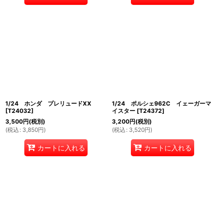
1/24 ホンダ プレリュードXX
1/24 ポルシェ962C イェーガーマ
[
T24032
]
イスター
[
T24372
]
3,500
円
(税別)
3,200
円
(税別)
(
税込
:
3,850
円
)
(
税込
:
3,520
円
)
カートに入れる
カートに入れる