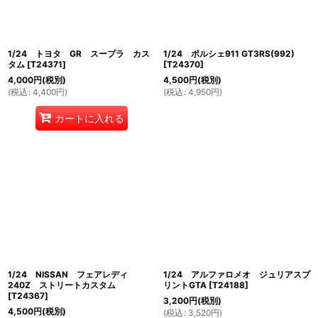
1/24 トヨタ GR スープラ カス
1/24 ポルシェ911 GT3RS(992)
タム
[
T24371
]
[
T24370
]
4,000
円
(税別)
4,500
円
(税別)
(
税込
:
4,400
円
)
(
税込
:
4,950
円
)
カートに入れる
1/24 NISSAN フェアレディ
1/24 アルファロメオ ジュリアスプ
240Z ストリートカスタム
リントGTA
[
T24188
]
[
T24367
]
3,200
円
(税別)
4,500
円
(税別)
(
税込
:
3,520
円
)