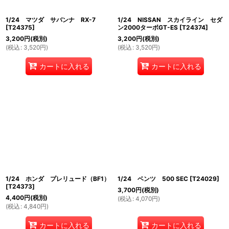
1/24 マツダ サバンナ RX-7
1/24 NISSAN スカイライン セダ
[
T24375
]
ン2000ターボGT-ES
[
T24374
]
3,200
円
(税別)
3,200
円
(税別)
(
税込
:
3,520
円
)
(
税込
:
3,520
円
)
カートに入れる
カートに入れる
1/24 ホンダ プレリュード（BF1）
1/24 ベンツ 500 SEC
[
T24029
]
[
T24373
]
3,700
円
(税別)
4,400
円
(税別)
(
税込
:
4,070
円
)
(
税込
:
4,840
円
)
カートに入れる
カートに入れる