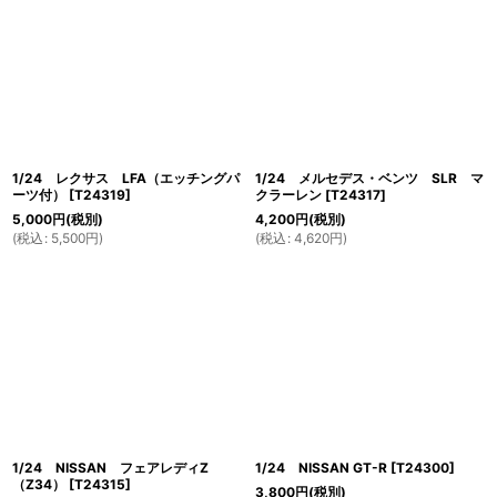
1/24 レクサス LFA（エッチングパ
1/24 メルセデス・ベンツ SLR マ
ーツ付）
[
T24319
]
クラーレン
[
T24317
]
5,000
円
(税別)
4,200
円
(税別)
(
税込
:
5,500
円
)
(
税込
:
4,620
円
)
1/24 NISSAN フェアレディZ
1/24 NISSAN GT-R
[
T24300
]
（Z34）
[
T24315
]
3,800
円
(税別)