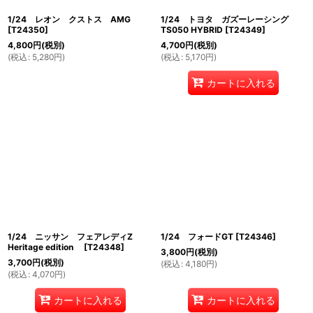
1/24 レオン クストス AMG
1/24 トヨタ ガズーレーシング
[
T24350
]
TS050 HYBRID
[
T24349
]
4,800
円
(税別)
4,700
円
(税別)
(
税込
:
5,280
円
)
(
税込
:
5,170
円
)
カートに入れる
1/24 ニッサン フェアレディZ
1/24 フォードGT
[
T24346
]
Heritage edition
[
T24348
]
3,800
円
(税別)
3,700
円
(税別)
(
税込
:
4,180
円
)
(
税込
:
4,070
円
)
カートに入れる
カートに入れる