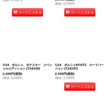
(
税込
:
2,750
円
)
カートに入れる
カートに入れる
1/24 ポルシェ ボクスター スペシ
1/24 ポルシェ911GT2 ロードバー
ャルエディション
[
T24249
]
ジョン
[
T24247
]
2,000
円
(税別)
2,500
円
(税別)
(
税込
:
2,200
円
)
(
税込
:
2,750
円
)
カートに入れる