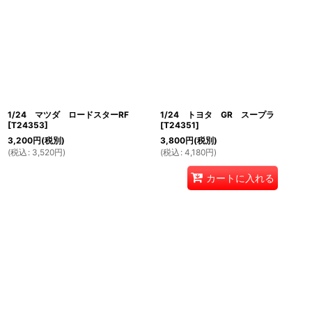
1/24 マツダ ロードスターRF
1/24 トヨタ GR スープラ
[
T24353
]
[
T24351
]
3,200
円
(税別)
3,800
円
(税別)
(
税込
:
3,520
円
)
(
税込
:
4,180
円
)
カートに入れる