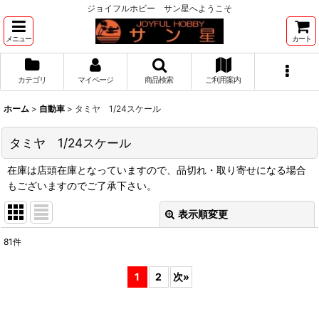
ジョイフルホビー サン星へようこそ
メニュー
カート
カテゴリ
マイページ
商品検索
ご利用案内
ホーム
>
自動車
>
タミヤ 1/24スケール
タミヤ 1/24スケール
在庫は店頭在庫となっていますので、品切れ・取り寄せになる場合
もございますのでご了承下さい。
表示順変更
閉じる
81
件
表示数
:
1
2
次
»
並び順
: