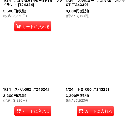
1/24 ポルシェ934ターボRSR ヴァ
1/24 フルビュー ポルシェ カレラ
イラント
[
T24334
]
GT
[
T24330
]
3,500
円
(税別)
3,600
円
(税別)
(
税込
:
3,850
円
)
(
税込
:
3,960
円
)
カートに入れる
1/24 スバルBRZ
[
T24324
]
1/24 トヨタ86
[
T24323
]
3,200
円
(税別)
3,200
円
(税別)
(
税込
:
3,520
円
)
(
税込
:
3,520
円
)
カートに入れる
カートに入れる