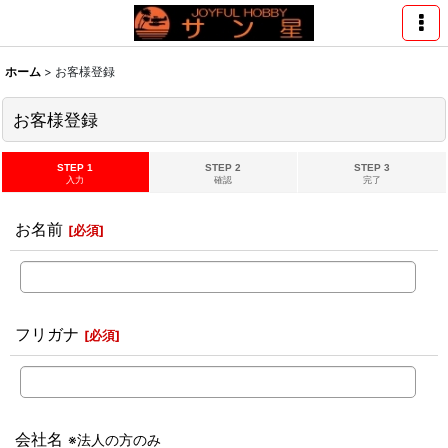
ホーム
>
お客様登録
お客様登録
STEP 1
STEP 2
STEP 3
入力
確認
完了
お名前
[
必須
]
フリガナ
[
必須
]
会社名
※法人の方のみ