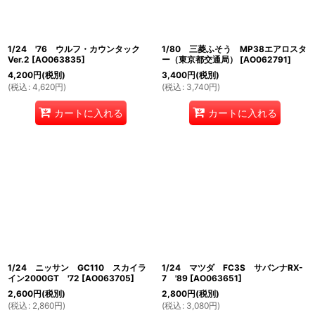
1/24 '76 ウルフ・カウンタック
1/80 三菱ふそう MP38エアロスタ
Ver.2
[
AO063835
]
ー（東京都交通局）
[
AO062791
]
4,200
円
(税別)
3,400
円
(税別)
(
税込
:
4,620
円
)
(
税込
:
3,740
円
)
カートに入れる
カートに入れる
1/24 ニッサン GC110 スカイラ
1/24 マツダ FC3S サバンナRX-
イン2000GT '72
[
AO063705
]
7 '89
[
AO063651
]
2,600
円
(税別)
2,800
円
(税別)
(
税込
:
2,860
円
)
(
税込
:
3,080
円
)