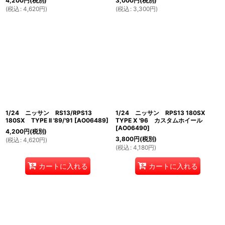
4,200
円
(税別)
3,000
円
(税別)
(
税込
:
4,620
円
)
(
税込
:
3,300
円
)
1/24 ニッサン RS13/RPS13
1/24 ニッサン RPS13 180SX
180SX TYPE II '89/'91
[
AO06489
]
TYPE X '96 カスタムホイール
[
AO06490
]
4,200
円
(税別)
3,800
円
(税別)
(
税込
:
4,620
円
)
(
税込
:
4,180
円
)
カートに入れる
カートに入れる