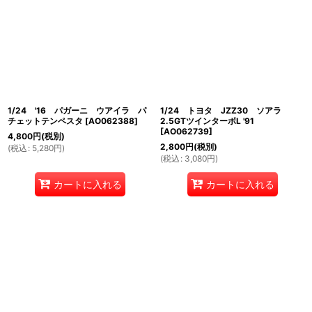
1/24 '16 パガーニ ウアイラ パ
1/24 トヨタ JZZ30 ソアラ
チェットテンペスタ
[
AO062388
]
2.5GTツインターボL '91
[
AO062739
]
4,800
円
(税別)
2,800
円
(税別)
(
税込
:
5,280
円
)
(
税込
:
3,080
円
)
カートに入れる
カートに入れる