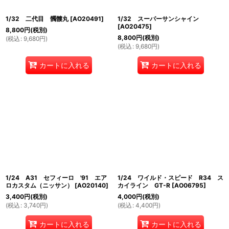
1/32 二代目 髑髏丸
[
AO20491
]
1/32 スーパーサンシャイン
[
AO20475
]
8,800
円
(税別)
8,800
円
(税別)
(
税込
:
9,680
円
)
(
税込
:
9,680
円
)
カートに入れる
カートに入れる
1/24 A31 セフィーロ '91 エア
1/24 ワイルド・スピード R34 ス
ロカスタム（ニッサン）
[
AO20140
]
カイライン GT-R
[
AO06795
]
3,400
円
(税別)
4,000
円
(税別)
(
税込
:
3,740
円
)
(
税込
:
4,400
円
)
カートに入れる
カートに入れる