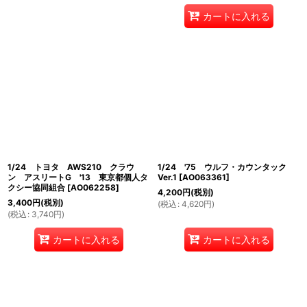
カートに入れる
1/24 トヨタ AWS210 クラウ
1/24 '75 ウルフ・カウンタック
ン アスリートG '13 東京都個人タ
Ver.1
[
AO063361
]
クシー協同組合
[
AO062258
]
4,200
円
(税別)
3,400
円
(税別)
(
税込
:
4,620
円
)
(
税込
:
3,740
円
)
カートに入れる
カートに入れる