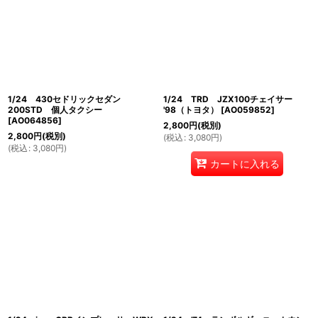
1/24 430セドリックセダン
1/24 TRD JZX100チェイサー
200STD 個人タクシー
'98（トヨタ）
[
AO059852
]
[
AO064856
]
2,800
円
(税別)
2,800
円
(税別)
(
税込
:
3,080
円
)
(
税込
:
3,080
円
)
カートに入れる