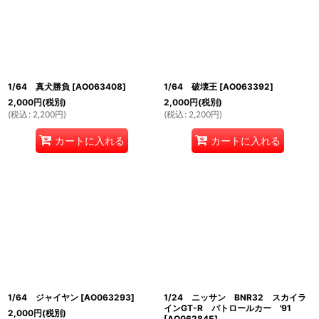
1/64 真犬勝負
[
AO063408
]
1/64 破壊王
[
AO063392
]
2,000
円
(税別)
2,000
円
(税別)
(
税込
:
2,200
円
)
(
税込
:
2,200
円
)
カートに入れる
カートに入れる
1/64 ジャイヤン
[
AO063293
]
1/24 ニッサン BNR32 スカイラ
インGT-R パトロールカー '91
2,000
円
(税別)
[
AO062845
]