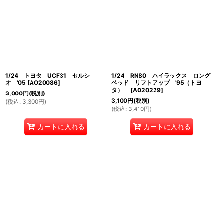
1/24 トヨタ UCF31 セルシ
1/24 RN80 ハイラックス ロング
オ '05
[
AO20086
]
ベッド リフトアップ '95（トヨ
タ）
[
AO20229
]
3,000
円
(税別)
3,100
円
(税別)
(
税込
:
3,300
円
)
(
税込
:
3,410
円
)
カートに入れる
カートに入れる