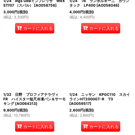
1/24 ings GRBインプレッサ WRX
1/24 '74 ランボルギーニ カウン
STI'07 （スバル）
[
AO058756
]
タック LP400
[
AO058046
]
3,000
円
(税別)
4,000
円
(税別)
(
税込
:
3,300
円
)
(
税込
:
4,400
円
)
カートに入れる
カートに入れる
1/32 日野 プロフィアテラヴィ
1/24 ニッサン KPGC110 スカイ
FR ハイスター短尺冷凍バン＆サーモ
ラインHT2000GT-R '73
キング
[
AO064313
]
[
AO059517
]
9,800
円
(税別)
2,600
円
(税別)
(
税込
:
10,780
円
)
(
税込
:
2,860
円
)
カートに入れる
カートに入れる