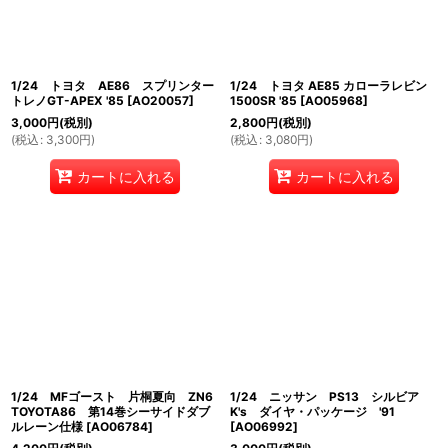
1/24 トヨタ AE86 スプリンター
1/24 トヨタ AE85 カローラレビン
トレノGT-APEX '85
[
AO20057
]
1500SR '85
[
AO05968
]
3,000
円
(税別)
2,800
円
(税別)
(
税込
:
3,300
円
)
(
税込
:
3,080
円
)
カートに入れる
カートに入れる
1/24 MFゴースト 片桐夏向 ZN6
1/24 ニッサン PS13 シルビア
TOYOTA86 第14巻シーサイドダブ
K's ダイヤ・パッケージ '91
ルレーン仕様
[
AO06784
]
[
AO06992
]