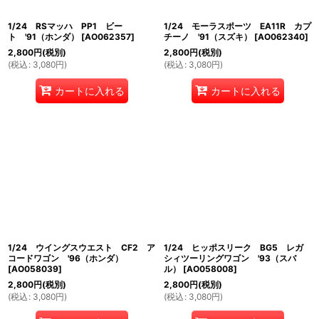
1/24 RSマッハ PP1 ビー
1/24 モーラスポーツ EA11R カプ
ト '91（ホンダ）
[
AO062357
]
チーノ '91（スズキ）
[
AO062340
]
2,800
円
(税別)
2,800
円
(税別)
(
税込
:
3,080
円
)
(
税込
:
3,080
円
)
カートに入れる
カートに入れる
1/24 ウイングスウエスト CF2 ア
1/24 ヒッポスリーク BG5 レガ
コードワゴン '96（ホンダ）
シィツーリングワゴン '93（スバ
[
AO058039
]
ル）
[
AO058008
]
2,800
円
(税別)
2,800
円
(税別)
(
税込
:
3,080
円
)
(
税込
:
3,080
円
)