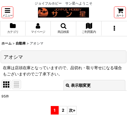
ジョイフルホビー サン星へようこそ
メニュー
カート
カテゴリ
マイページ
商品検索
ご利用案内
ホーム
>
自動車
>
アオシマ
アオシマ
在庫は店頭在庫となっていますので、品切れ・取り寄せになる場合
もございますのでご了承下さい。
表示順変更
閉じる
95
件
表示数
:
1
2
次
»
並び順
: