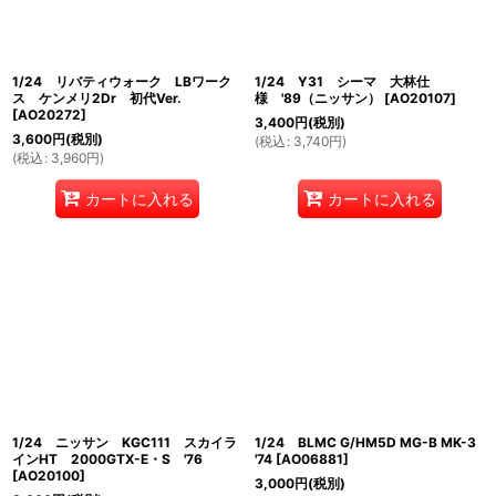
1/24 リバティウォーク LBワーク
1/24 Y31 シーマ 大林仕
ス ケンメリ2Dr 初代Ver.
様 '89（ニッサン）
[
AO20107
]
[
AO20272
]
3,400
円
(税別)
3,600
円
(税別)
(
税込
:
3,740
円
)
(
税込
:
3,960
円
)
カートに入れる
カートに入れる
1/24 ニッサン KGC111 スカイラ
1/24 BLMC G/HM5D MG-B MK-3
インHT 2000GTX-E・S '76
'74
[
AO06881
]
[
AO20100
]
3,000
円
(税別)