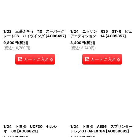
1/32 三菱ふそう '10 スーパーグ
1/24 ニッサン R35 GT-R ピュ
レートFS ハイウイング
[
AO06497
]
アエディション '14
[
AO05857
]
9,800
円
(税別)
3,400
円
(税別)
(
税込
:
10,780
円
)
(
税込
:
3,740
円
)
カートに入れる
カートに入れる
1/24 トヨタ UCF30 セルシ
1/24 トヨタ AE86 スプリンター
オ '00
[
AO06823
]
トレノGT-APEX '84
[
AO059692
]