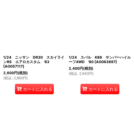
1/24 ニッサン DR30 スカイライ
1/24 スバル K88 サンバーハイル
ンRS エアロカスタム '83
ーフ4WD '80
[
AO063897
]
[
AO057117
]
2,400
円
(税別)
2,600
円
(税別)
(
税込
:
2,640
円
)
(
税込
:
2,860
円
)
カートに入れる
カートに入れる