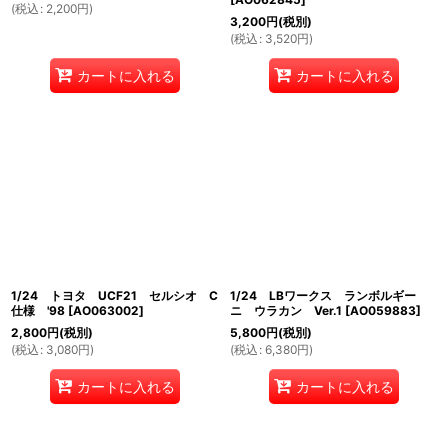
(
税込
:
2,200
円
)
3,200
円
(税別)
(
税込
:
3,520
円
)
カートに入れる
カートに入れる
1/24 トヨタ UCF21 セルシオ C
1/24 LBワークス ランボルギー
仕様 '98
[
AO063002
]
ニ ウラカン Ver.1
[
AO059883
]
2,800
円
(税別)
5,800
円
(税別)
(
税込
:
3,080
円
)
(
税込
:
6,380
円
)
カートに入れる
カートに入れる