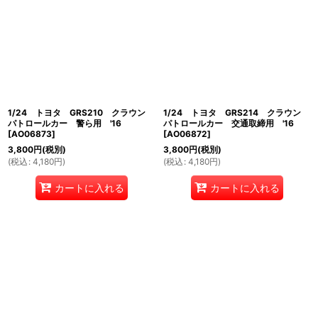
絞り込む
1/24 トヨタ GRS210 クラウン
1/24 トヨタ GRS214 クラウン
パトロールカー 警ら用 '16
パトロールカー 交通取締用 '16
[
AO06873
]
[
AO06872
]
3,800
円
(税別)
3,800
円
(税別)
(
税込
:
4,180
円
)
(
税込
:
4,180
円
)
カートに入れる
カートに入れる