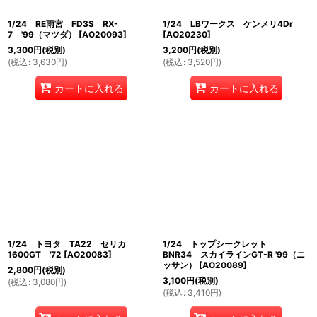
1/24 RE雨宮 FD3S RX-
1/24 LBワークス ケンメリ4Dr
7 '99（マツダ）
[
AO20093
]
[
AO20230
]
3,300
円
(税別)
3,200
円
(税別)
(
税込
:
3,630
円
)
(
税込
:
3,520
円
)
カートに入れる
カートに入れる
1/24 トヨタ TA22 セリカ
1/24 トップシークレット
1600GT '72
[
AO20083
]
BNR34 スカイラインGT-R '99（ニ
ッサン）
[
AO20089
]
2,800
円
(税別)
3,100
円
(税別)
(
税込
:
3,080
円
)
(
税込
:
3,410
円
)