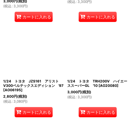
3,000
円
(税別)
(
税込
:
3,300
円
)
(
税込
:
3,300
円
)
カートに入れる
カートに入れる
1/24 トヨタ JZS161 アリスト
1/24 トヨタ TRH200V ハイエー
V300ベルテックスエディション '97
ススーパーGL '10
[
AO20080
]
[
AO06195
]
3,000
円
(税別)
2,800
円
(税別)
(
税込
:
3,300
円
)
(
税込
:
3,080
円
)
カートに入れる
カートに入れる