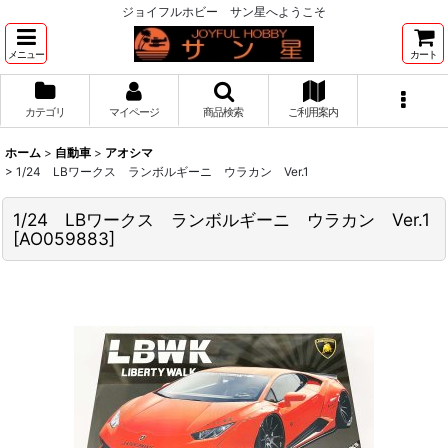
ジョイフルホビー サン星へようこそ
メニュー
カート
カテゴリ
マイページ
商品検索
ご利用案内
ホーム
>
自動車
>
アオシマ
>
1/24 LBワークス ランボルギーニ ウラカン Ver.1
1/24 LBワークス ランボルギーニ ウラカン Ver.1
[
AO059883
]