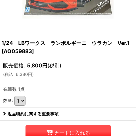
1/24 LBワークス ランボルギーニ ウラカン Ver.1
[
AO059883
]
販売価格
:
5,800
円
(税別)
(
税込
:
6,380
円
)
在庫数 1点
数量
:
返品特約に関する重要事項
カートに入れる