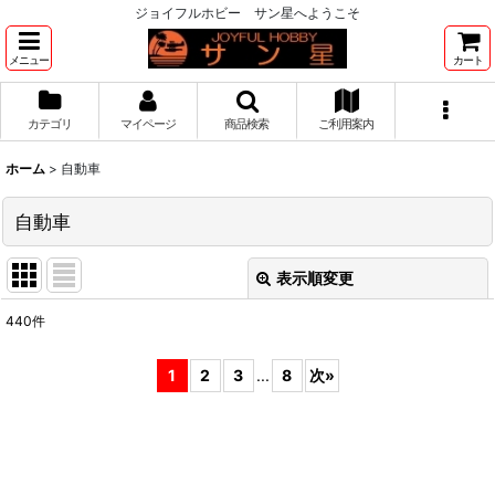
ジョイフルホビー サン星へようこそ
メニュー
カート
カテゴリ
マイページ
商品検索
ご利用案内
ホーム
>
自動車
自動車
表示順変更
閉じる
440
件
サブカテゴリ
:
1
2
3
...
8
次
»
表示数
:
並び順
: