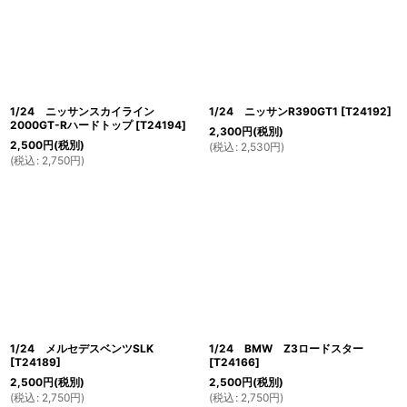
1/24 ニッサンスカイライン
1/24 ニッサンR390GT1
[
T24192
]
2000GT-Rハードトップ
[
T24194
]
2,300
円
(税別)
2,500
円
(税別)
(
税込
:
2,530
円
)
(
税込
:
2,750
円
)
1/24 メルセデスベンツSLK
1/24 BMW Z3ロードスター
[
T24189
]
[
T24166
]
2,500
円
(税別)
2,500
円
(税別)
(
税込
:
2,750
円
)
(
税込
:
2,750
円
)