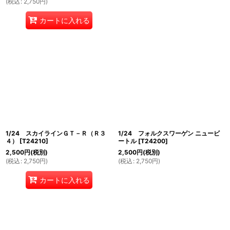
(
税込
:
2,750
円
)
カートに入れる
1/24 スカイラインＧＴ－Ｒ（Ｒ３
1/24 フォルクスワーゲン ニュービ
４）
[
T24210
]
ートル
[
T24200
]
2,500
円
(税別)
2,500
円
(税別)
(
税込
:
2,750
円
)
(
税込
:
2,750
円
)
カートに入れる