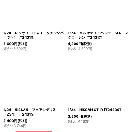
1/24 レクサス LFA（エッチングパ
1/24 メルセデス・ベンツ SLR マ
ーツ付）
[
T24319
]
クラーレン
[
T24317
]
5,000
円
(税別)
4,200
円
(税別)
(
税込
:
5,500
円
)
(
税込
:
4,620
円
)
1/24 NISSAN フェアレディZ
1/24 NISSAN GT-R
[
T24300
]
（Z34）
[
T24315
]
3,800
円
(税別)
3,400
円
(税別)
(
税込
:
4,180
円
)
(
税込
:
3,740
円
)