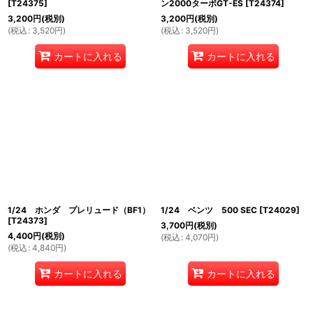
[
T24375
]
ン2000ターボGT-ES
[
T24374
]
3,200
円
(税別)
3,200
円
(税別)
(
税込
:
3,520
円
)
(
税込
:
3,520
円
)
カートに入れる
カートに入れる
1/24 ホンダ プレリュード（BF1）
1/24 ベンツ 500 SEC
[
T24029
]
[
T24373
]
3,700
円
(税別)
4,400
円
(税別)
(
税込
:
4,070
円
)
(
税込
:
4,840
円
)
カートに入れる
カートに入れる