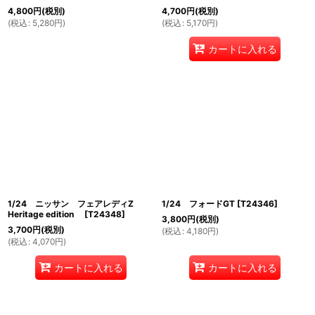
4,800
円
(税別)
4,700
円
(税別)
(
税込
:
5,280
円
)
(
税込
:
5,170
円
)
カートに入れる
1/24 ニッサン フェアレディZ
1/24 フォードGT
[
T24346
]
Heritage edition
[
T24348
]
3,800
円
(税別)
3,700
円
(税別)
(
税込
:
4,180
円
)
(
税込
:
4,070
円
)
カートに入れる
カートに入れる