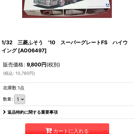
1/32 三菱ふそう '10 スーパーグレートFS ハイウ
イング
[
AO06497
]
販売価格
:
9,800
円
(税別)
(
税込
:
10,780
円
)
在庫数 1点
数量
:
返品特約に関する重要事項
カートに入れる