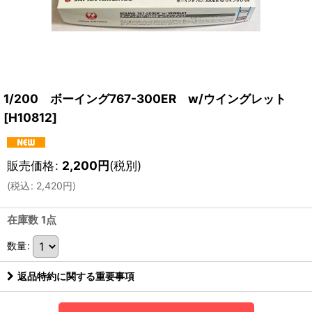
1/200 ボーイング767-300ER w/ウイングレット
[
H10812
]
販売価格
:
2,200
円
(税別)
(
税込
:
2,420
円
)
在庫数 1点
数量
:
返品特約に関する重要事項