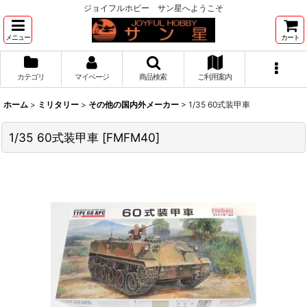
ジョイフルホビー サン星へようこそ
メニュー
カート
カテゴリ
マイページ
商品検索
ご利用案内
ホーム
>
ミリタリー
>
その他の国内外メーカー
>
1/35 60式装甲車
1/35 60式装甲車
[
FMFM40
]