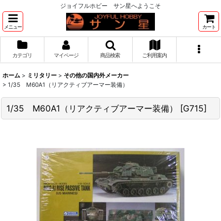
ジョイフルホビー サン星へようこそ
メニュー
カート
カテゴリ
マイページ
商品検索
ご利用案内
ホーム
>
ミリタリー
>
その他の国内外メーカー
>
1/35 M60A1（リアクティブアーマー装備）
1/35 M60A1（リアクティブアーマー装備）
[
G715
]