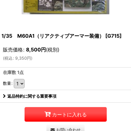
1/35 M60A1（リアクティブアーマー装備）
[
G715
]
販売価格
:
8,500
円
(税別)
(
税込
:
9,350
円
)
在庫数 1点
数量
:
返品特約に関する重要事項
カートに入れる
お問い合わせ