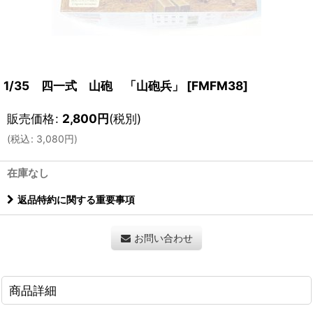
1/35 四一式 山砲 「山砲兵」
[
FMFM38
]
販売価格
:
2,800
円
(税別)
(
税込
:
3,080
円
)
在庫なし
返品特約に関する重要事項
お問い合わせ
商品詳細