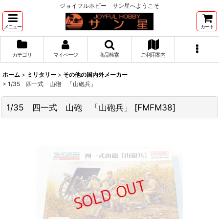
ジョイフルホビー サン星へようこそ
メニュー
カート
カテゴリ
マイページ
商品検索
ご利用案内
ホーム
>
ミリタリー
>
その他の国内外メーカー
>
1/35 四一式 山砲 「山砲兵」
1/35 四一式 山砲 「山砲兵」
[
FMFM38
]