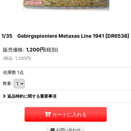
1/35 Gebirgspioniere Metaxas Line 1941
[
DR6538
]
販売価格
:
1,200
円
(税別)
(
税込
:
1,320
円
)
在庫数 1点
数量
:
返品特約に関する重要事項
カートに入れる
お問い合わせ