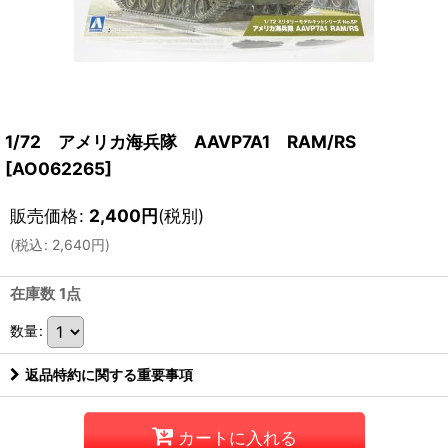
1/72 アメリカ海兵隊 AAVP7A1 RAM/RS
[
AO062265
]
販売価格
:
2,400
円
(税別)
(
税込
:
2,640
円
)
在庫数 1点
数量
:
返品特約に関する重要事項
カートに入れる