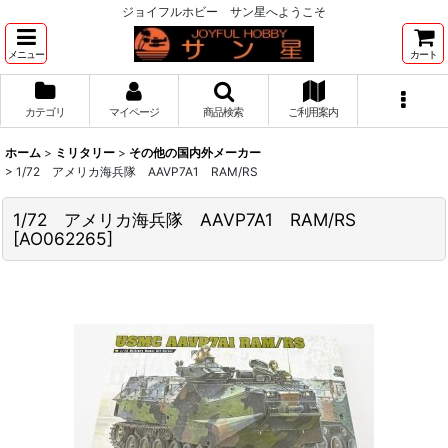
ジョイフルホビー サン星へようこそ
メニュー
カート
カテゴリ
マイページ
商品検索
ご利用案内
ホーム
>
ミリタリー
>
その他の国内外メーカー
>
1/72 アメリカ海兵隊 AAVP7A1 RAM/RS
1/72 アメリカ海兵隊 AAVP7A1 RAM/RS
[
AO062265
]