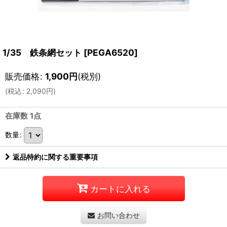
1/35 鉄条網セット
[
PEGA6520
]
販売価格
:
1,900
円
(税別)
(
税込
:
2,090
円
)
在庫数 1点
数量
:
返品特約に関する重要事項
カートに入れる
お問い合わせ