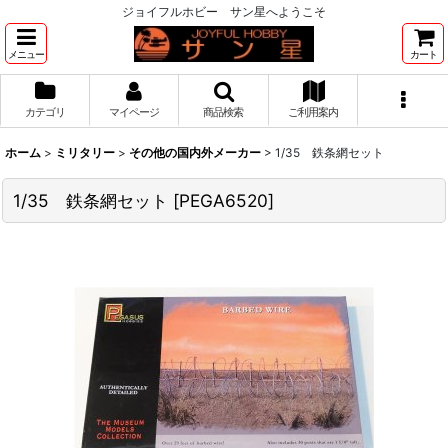
ジョイフルホビー サン星へようこそ
メニュー
カート
カテゴリ
マイページ
商品検索
ご利用案内
ホーム
>
ミリタリー
>
その他の国内外メーカー
>
1/35 鉄条網セット
1/35 鉄条網セット
[
PEGA6520
]