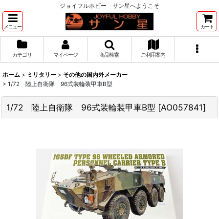
ジョイフルホビー サン星へようこそ
メニュー
カート
カテゴリ
マイページ
商品検索
ご利用案内
ホーム
>
ミリタリー
>
その他の国内外メーカー
>
1/72 陸上自衛隊 96式装輪装甲車B型
1/72 陸上自衛隊 96式装輪装甲車B型
[
AO057841
]