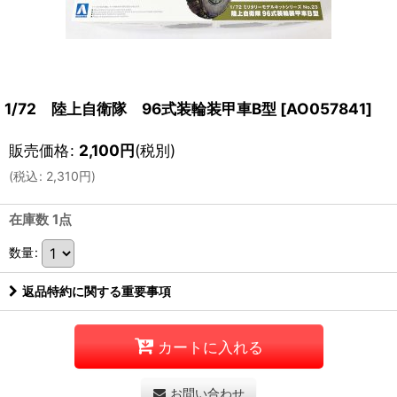
1/72 陸上自衛隊 96式装輪装甲車B型
[
AO057841
]
販売価格
:
2,100
円
(税別)
(
税込
:
2,310
円
)
在庫数 1点
数量
:
返品特約に関する重要事項
カートに入れる
お問い合わせ