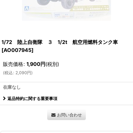
1/72 陸上自衛隊 ３ 1/2t 航空用燃料タンク車
[
AO007945
]
販売価格
:
1,900
円
(税別)
(
税込
:
2,090
円
)
在庫なし
返品特約に関する重要事項
お問い合わせ