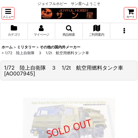
ジョイフルホビー サン星へようこそ
メニュー
カート
カテゴリ
マイページ
商品検索
ご利用案内
ホーム
>
ミリタリー
>
その他の国内外メーカー
>
1/72 陸上自衛隊 ３ 1/2t 航空用燃料タンク車
1/72 陸上自衛隊 ３ 1/2t 航空用燃料タンク車
[
AO007945
]