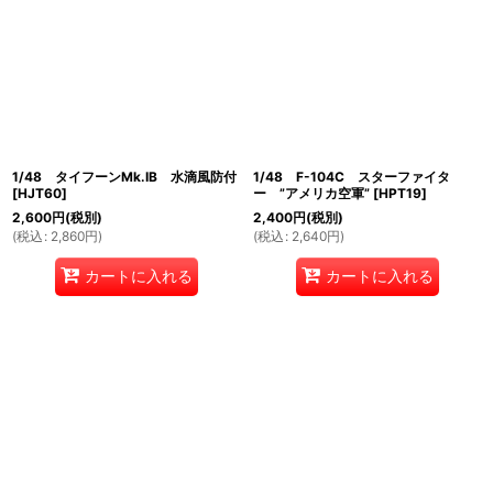
1/48 タイフーンMk.IB 水滴風防付
1/48 F-104C スターファイタ
[
HJT60
]
ー ”アメリカ空軍”
[
HPT19
]
2,600
円
(税別)
2,400
円
(税別)
(
税込
:
2,860
円
)
(
税込
:
2,640
円
)
カートに入れる
カートに入れる