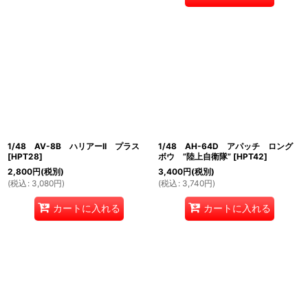
1/48 AV-8B ハリアーII プラス
1/48 AH-64D アパッチ ロング
[
HPT28
]
ボウ ”陸上自衛隊”
[
HPT42
]
2,800
円
(税別)
3,400
円
(税別)
(
税込
:
3,080
円
)
(
税込
:
3,740
円
)
カートに入れる
カートに入れる