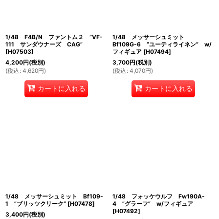
1/48 F4B/N ファントム２ ”VF-
1/48 メッサーシュミット
111 サンダウナーズ CAG”
Bf109G-6 ”ユーティライネン” w/
[
H07503
]
フィギュア
[
H07494
]
4,200
円
(税別)
3,700
円
(税別)
(
税込
:
4,620
円
)
(
税込
:
4,070
円
)
カートに入れる
カートに入れる
1/48 メッサーシュミット Bf109-
1/48 フォッケウルフ Fw190A-
1 ”ブリッツクリーク”
[
H07478
]
4 ”グラーフ” w/フィギュア
[
H07492
]
3,400
円
(税別)