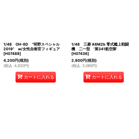
1/48 OH-6D ”明野スペシャル
1/48 三菱 A6M2b 零式艦上戦闘
2019” w/女性自衛官フィギュア
機 二一型 ’第341航空隊’
[
H07488
]
[
H07436
]
4,200
円
(税別)
2,800
円
(税別)
(
税込
:
4,620
円
)
(
税込
:
3,080
円
)
カートに入れる
カートに入れる