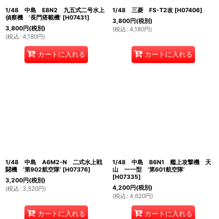
1/48 中島 E8N2 九五式二号水上
1/48 三菱 FS-T2改
[
H07406
]
偵察機 ’長門搭載機’
[
H07431
]
3,800
円
(税別)
3,800
円
(税別)
(
税込
:
4,180
円
)
(
税込
:
4,180
円
)
カートに入れる
カートに入れる
1/48 中島 A6M2-N 二式水上戦
1/48 中島 B6N1 艦上攻撃機 天
闘機 ’第902航空隊’
[
H07376
]
山 一一型 ’第601航空隊’
[
H07335
]
3,200
円
(税別)
4,200
円
(税別)
(
税込
:
3,520
円
)
(
税込
:
4,620
円
)
カートに入れる
カートに入れる