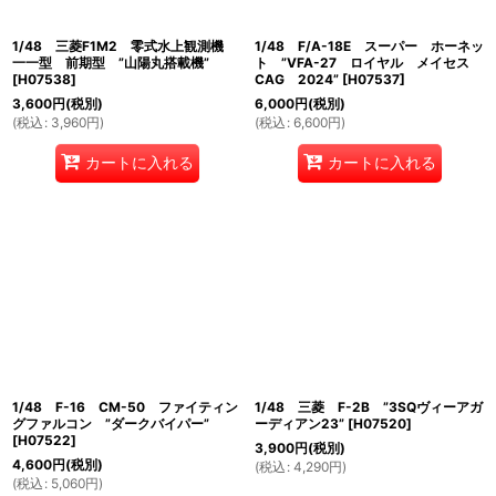
1/48 三菱F1M2 零式水上観測機
1/48 F/A-18E スーパー ホーネッ
一一型 前期型 ”山陽丸搭載機”
ト ”VFA-27 ロイヤル メイセス
[
H07538
]
CAG 2024”
[
H07537
]
3,600
円
(税別)
6,000
円
(税別)
(
税込
:
3,960
円
)
(
税込
:
6,600
円
)
カートに入れる
カートに入れる
1/48 F-16 CM-50 ファイティン
1/48 三菱 F-2B ”3SQヴィーアガ
グファルコン ”ダークバイパー”
ーディアン23”
[
H07520
]
[
H07522
]
3,900
円
(税別)
4,600
円
(税別)
(
税込
:
4,290
円
)
(
税込
:
5,060
円
)