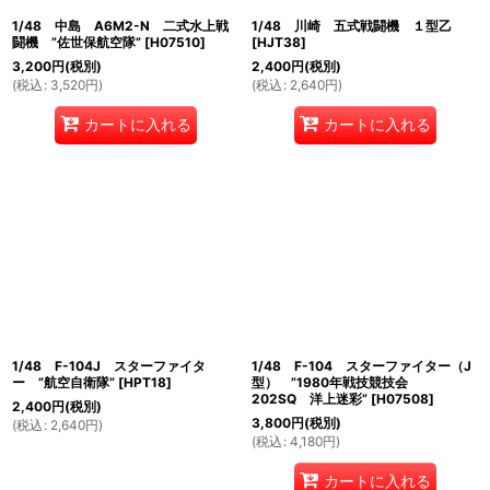
1/48 中島 A6M2-N 二式水上戦
1/48 川崎 五式戦闘機 １型乙
闘機 ”佐世保航空隊”
[
H07510
]
[
HJT38
]
3,200
円
(税別)
2,400
円
(税別)
(
税込
:
3,520
円
)
(
税込
:
2,640
円
)
カートに入れる
カートに入れる
1/48 F-104J スターファイタ
1/48 F-104 スターファイター（J
ー ”航空自衛隊”
[
HPT18
]
型） ”1980年戦技競技会
202SQ 洋上迷彩”
[
H07508
]
2,400
円
(税別)
3,800
円
(税別)
(
税込
:
2,640
円
)
(
税込
:
4,180
円
)
カートに入れる