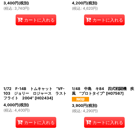
3,400
円
(税別)
4,200
円
(税別)
(
税込
:
3,740
円
)
(
税込
:
4,620
円
)
カートに入れる
カートに入れる
1/72 F-14B トムキャット ”VF-
1/48 中島 キ84 四式戦闘機 疾
103 ジョリー ロジャース ラスト
風 ”プロトタイプ”
[
H07567
]
フライト 2004”
[
H02434
]
4,000
円
(税別)
3,900
円
(税別)
(
税込
:
4,400
円
)
(
税込
:
4,290
円
)
カートに入れる
カートに入れる