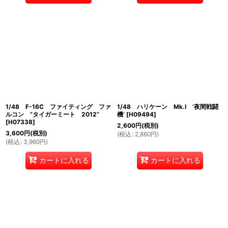
1/48 F-16C ファイティング ファ
1/48 ハリケーン Mk.I ’夜間戦闘
ルコン ”タイガーミート 2012”
機’
[
H09494
]
[
H07338
]
2,600
円
(税別)
3,600
円
(税別)
(
税込
:
2,860
円
)
(
税込
:
3,960
円
)
カートに入れる
カートに入れる