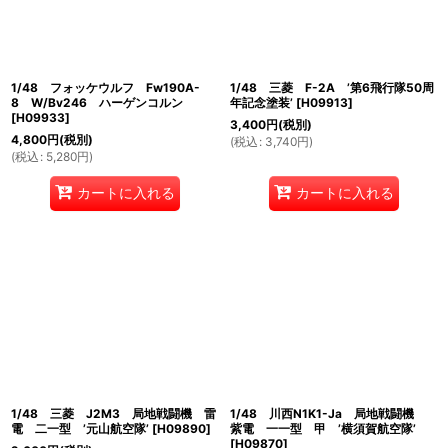
1/48 フォッケウルフ Fw190A-
1/48 三菱 F-2A ’第6飛行隊50周
8 W/Bv246 ハーゲンコルン
年記念塗装’
[
H09913
]
[
H09933
]
3,400
円
(税別)
4,800
円
(税別)
(
税込
:
3,740
円
)
(
税込
:
5,280
円
)
カートに入れる
カートに入れる
1/48 三菱 J2M3 局地戦闘機 雷
1/48 川西N1K1-Ja 局地戦闘機
電 二一型 ’元山航空隊’
[
H09890
]
紫電 一一型 甲 ’横須賀航空隊’
[
H09870
]