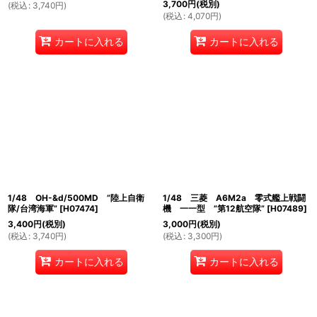
3,700
円
(税別)
(
税込
:
3,740
円
)
(
税込
:
4,070
円
)
カートに入れる
カートに入れる
1/48 OH-&d/500MD ”陸上自衛
1/48 三菱 A6M2a 零式艦上戦闘
隊/台湾海軍”
[
H07474
]
機 一一型 ”第12航空隊”
[
H07489
]
3,400
円
(税別)
3,000
円
(税別)
(
税込
:
3,740
円
)
(
税込
:
3,300
円
)
カートに入れる
カートに入れる