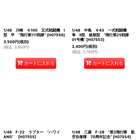
1/48 川崎 キ100 五式戦闘機 I
1/48 中島 キ43 一式戦闘機
型 甲 ”飛行第111戦隊”
[
H07556
]
隼 II型 後期型 ”飛行第25戦隊
01号機”
[
H07553
]
3,500
円
(税別)
3,400
円
(税別)
(
税込
:
3,850
円
)
(
税込
:
3,740
円
)
カートに入れる
カートに入れる
1/48 F-22 ラプター ”ハワイ
1/48 三菱 F-2B ”第3飛行隊 航
ANG”
[
H07555
]
空自衛隊 70周年記念”
[
H07554
]