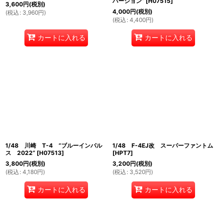
バージョン”
[
H07515
]
3,600
円
(税別)
4,000
円
(税別)
(
税込
:
3,960
円
)
(
税込
:
4,400
円
)
カートに入れる
カートに入れる
1/48 川崎 T-4 ”ブルーインパル
1/48 F-4EJ改 スーパーファントム
ス 2022”
[
H07513
]
[
HPT7
]
3,800
円
(税別)
3,200
円
(税別)
(
税込
:
4,180
円
)
(
税込
:
3,520
円
)
カートに入れる
カートに入れる