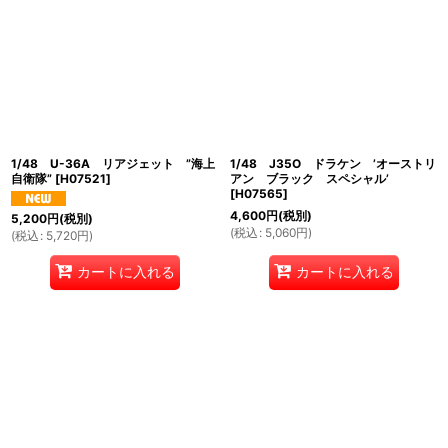
1/48 U-36A リアジェット ”海上
1/48 J35O ドラケン ’オーストリ
自衛隊”
[
H07521
]
アン ブラック スペシャル’
[
H07565
]
4,600
円
(税別)
5,200
円
(税別)
(
税込
:
5,060
円
)
(
税込
:
5,720
円
)
カートに入れる
カートに入れる