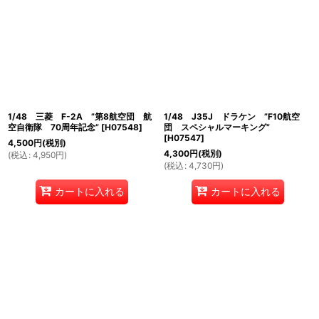
1/48 三菱 F-2A ”第8航空団 航
1/48 J35J ドラケン ”F10航空
空自衛隊 70周年記念”
[
H07548
]
団 スペシャルマーキング”
[
H07547
]
4,500
円
(税別)
4,300
円
(税別)
(
税込
:
4,950
円
)
(
税込
:
4,730
円
)
カートに入れる
カートに入れる