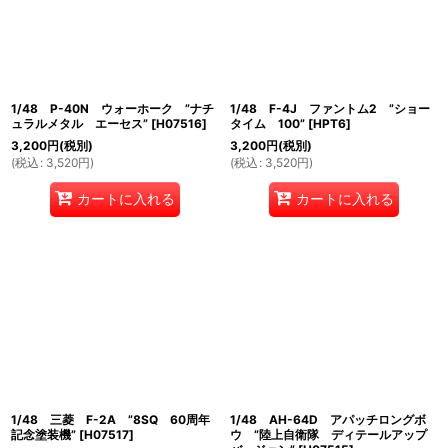
1/48 P-40N ウォーホーク ”ナチ
1/48 F-4J ファントム2 ”ショー
ュラルメタル エーセス”
[
H07516
]
タイム 100”
[
HPT6
]
3,200
円
(税別)
3,200
円
(税別)
(
税込
:
3,520
円
)
(
税込
:
3,520
円
)
カートに入れる
カートに入れる
1/48 三菱 F-2A ”8SQ 60周年
1/48 AH-64D アパッチロングボ
記念塗装機”
[
H07517
]
ウ ”陸上自衛隊 ディテールアップ