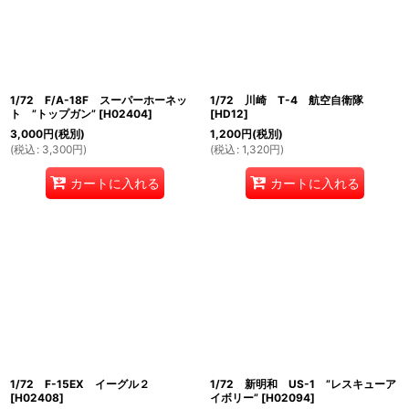
絞り込む
1/72 F/A-18F スーパーホーネッ
1/72 川崎 T-4 航空自衛隊
ト ”トップガン”
[
H02404
]
[
HD12
]
3,000
円
(税別)
1,200
円
(税別)
(
税込
:
3,300
円
)
(
税込
:
1,320
円
)
カートに入れる
カートに入れる
1/72 F-15EX イーグル２
1/72 新明和 US-1 ”レスキューア
[
H02408
]
イボリー”
[
H02094
]