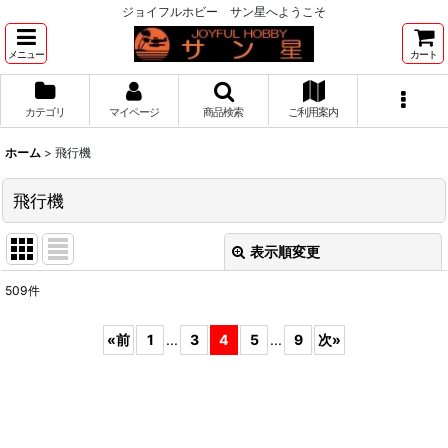
ジョイフルホビー サン星へようこそ
メニュー
カート
カテゴリ
マイページ
商品検索
ご利用案内
ホーム
>
飛行機
飛行機
表示順変更
閉じる
509
件
サブカテゴリ
:
«
前
1
...
3
4
5
...
9
次
»
表示数
:
並び順
: