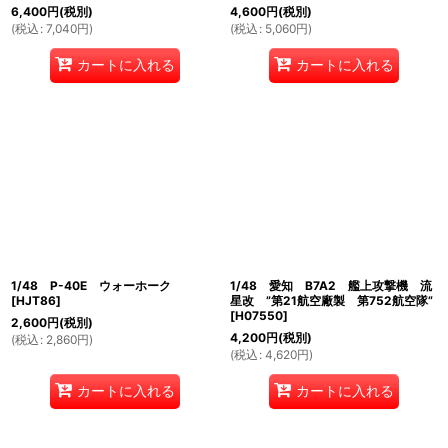
6,400
円
(税別)
4,600
円
(税別)
(
税込
:
7,040
円
)
(
税込
:
5,060
円
)
カートに入れる
カートに入れる
1/48 P-40E ウォーホーク
1/48 愛知 B7A2 艦上攻撃機 流
[
HJT86
]
星改 ”第21航空廠製 第752航空隊”
[
H07550
]
2,600
円
(税別)
4,200
円
(税別)
(
税込
:
2,860
円
)
(
税込
:
4,620
円
)
カートに入れる
カートに入れる