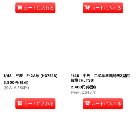
カートに入れる
カートに入れる
1/48 三菱 F-2A改
[
H07518
]
1/48 中島 二式単座戦闘機2型丙
鐘馗
[
HJT36
]
5,800
円
(税別)
2,400
円
(税別)
(
税込
:
6,380
円
)
(
税込
:
2,640
円
)
カートに入れる
カートに入れる