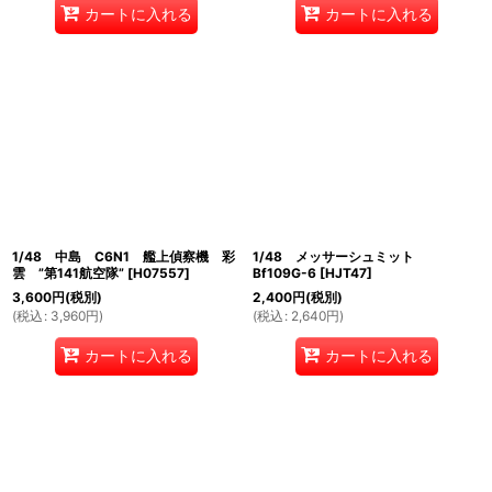
カートに入れる
カートに入れる
1/48 中島 C6N1 艦上偵察機 彩
1/48 メッサーシュミット
雲 ”第141航空隊”
[
H07557
]
Bf109G-6
[
HJT47
]
3,600
円
(税別)
2,400
円
(税別)
(
税込
:
3,960
円
)
(
税込
:
2,640
円
)
カートに入れる
カートに入れる