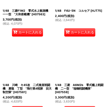
1/48 三菱F1M2 零式水上観測機
1/48 F4U-5N コルセア
[
HJT75
]
一一型 ”大和搭載機”
[
H07563
]
2,400
円
(税別)
3,700
円
(税別)
(
税込
:
2,640
円
)
(
税込
:
4,070
円
)
カートに入れる
カートに入れる
1/48 川崎 キ45改 二式複座戦闘
1/48 三菱 A6M2b 零式艦上戦闘
機 屠龍 丁型 ”飛行第4戦隊 回天
機 二一型 ”瑞鶴戦闘機隊”
制空隊”
[
H07561
]
[
H07559
]
4,200
円
(税別)
3,300
円
(税別)
(
税込
:
4,620
円
)
(
税込
:
3,630
円
)