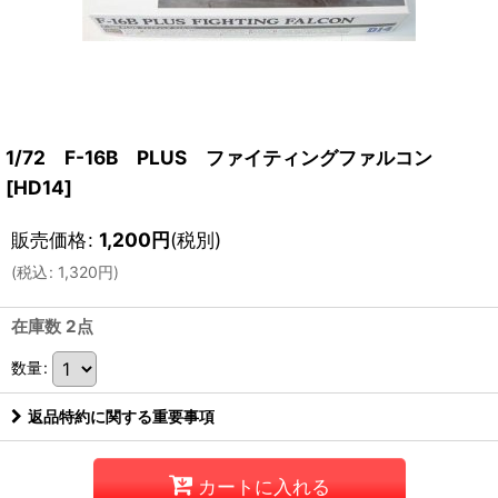
1/72 F-16B PLUS ファイティングファルコン
[
HD14
]
販売価格
:
1,200
円
(税別)
(
税込
:
1,320
円
)
在庫数 2点
数量
:
返品特約に関する重要事項
カートに入れる