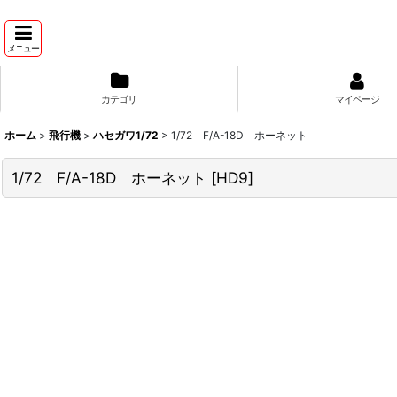
メニュー
カテゴリ
マイページ
ホーム
>
飛行機
>
ハセガワ1/72
>
1/72 F/A-18D ホーネット
1/72 F/A-18D ホーネット
[
HD9
]