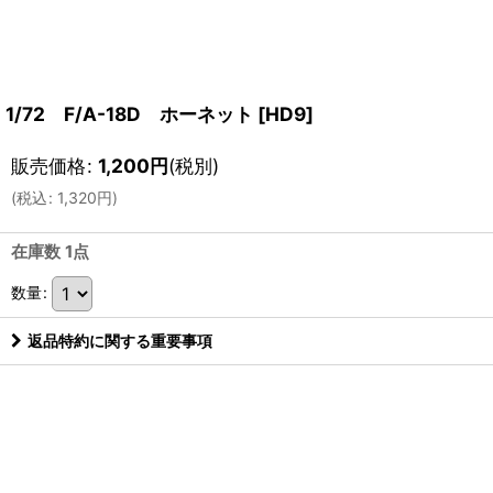
1/72 F/A-18D ホーネット
[
HD9
]
販売価格
:
1,200
円
(税別)
(
税込
:
1,320
円
)
在庫数 1点
数量
:
返品特約に関する重要事項