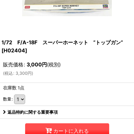
1/72 F/A-18F スーパーホーネット ”トップガン”
[
H02404
]
販売価格
:
3,000
円
(税別)
(
税込
:
3,300
円
)
在庫数 1点
数量
:
返品特約に関する重要事項
カートに入れる