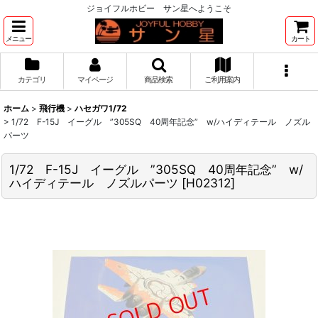
ジョイフルホビー サン星へようこそ
メニュー
カート
カテゴリ
マイページ
商品検索
ご利用案内
ホーム
>
飛行機
>
ハセガワ1/72
>
1/72 F-15J イーグル ”305SQ 40周年記念” w/ハイディテール ノズル
パーツ
1/72 F-15J イーグル ”305SQ 40周年記念” w/
ハイディテール ノズルパーツ
[
H02312
]