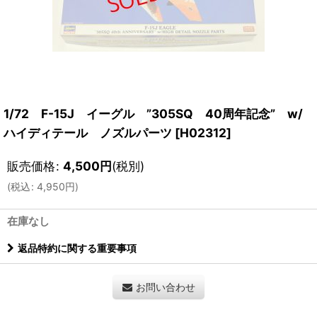
1/72 F-15J イーグル ”305SQ 40周年記念” w/
ハイディテール ノズルパーツ
[
H02312
]
販売価格
:
4,500
円
(税別)
(
税込
:
4,950
円
)
在庫なし
返品特約に関する重要事項
お問い合わせ