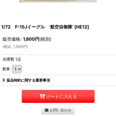
1/72 F-15Jイーグル ’航空自衛隊’
[
HE12
]
販売価格
:
1,800
円
(税別)
(
税込
:
1,980
円
)
在庫数 1点
数量
:
返品特約に関する重要事項
カートに入れる
お問い合わせ