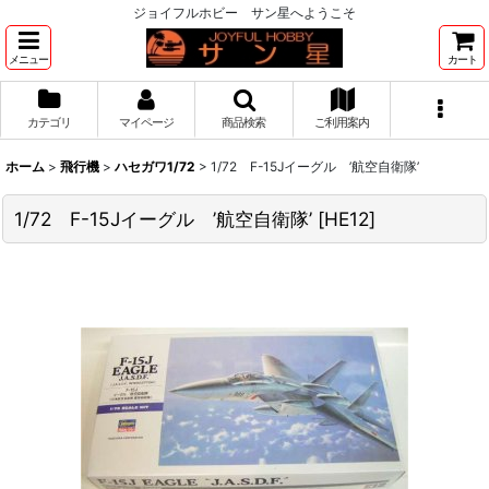
ジョイフルホビー サン星へようこそ
メニュー
カート
カテゴリ
マイページ
商品検索
ご利用案内
ホーム
>
飛行機
>
ハセガワ1/72
>
1/72 F-15Jイーグル ’航空自衛隊’
1/72 F-15Jイーグル ’航空自衛隊’
[
HE12
]