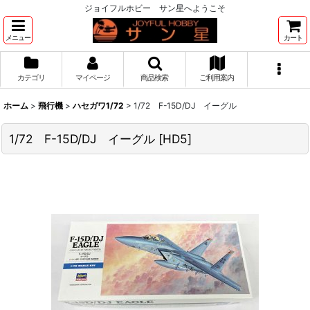
ジョイフルホビー サン星へようこそ
メニュー
カート
カテゴリ
マイページ
商品検索
ご利用案内
ホーム
>
飛行機
>
ハセガワ1/72
>
1/72 F-15D/DJ イーグル
1/72 F-15D/DJ イーグル
[
HD5
]