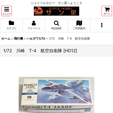
ジョイフルホビー サン星へようこそ
メニュー
カート
カテゴリ
マイページ
商品検索
ご利用案内
ホーム
>
飛行機
>
ハセガワ1/72
>
1/72 川崎 T-4 航空自衛隊
1/72 川崎 T-4 航空自衛隊
[
HD12
]