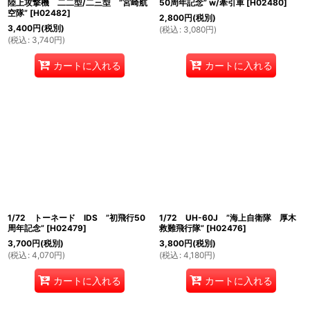
陸上攻撃機 二二型/二三型 ”宮崎航
50周年記念” w/牽引車
[
H02480
]
空隊”
[
H02482
]
2,800
円
(税別)
3,400
円
(税別)
(
税込
:
3,080
円
)
(
税込
:
3,740
円
)
カートに入れる
カートに入れる
1/72 トーネード IDS ”初飛行50
1/72 UH-60J ”海上自衛隊 厚木
周年記念”
[
H02479
]
救難飛行隊”
[
H02476
]
3,700
円
(税別)
3,800
円
(税別)
(
税込
:
4,070
円
)
(
税込
:
4,180
円
)
カートに入れる
カートに入れる