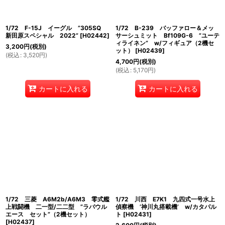
1/72 F-15J イーグル ”305SQ
1/72 B-239 バッファロー＆メッ
新田原スペシャル 2022”
[
H02442
]
サーシュミット Bf109G-6 ”ユーテ
ィライネン” w/フィギュア（2機セ
3,200
円
(税別)
ット）
[
H02439
]
(
税込
:
3,520
円
)
4,700
円
(税別)
(
税込
:
5,170
円
)
カートに入れる
カートに入れる
1/72 三菱 A6M2b/A6M3 零式艦
1/72 川西 E7K1 九四式一号水上
上戦闘機 二一型/二二型 ”ラバウル
偵察機 ’神川丸搭載機’ w/カタパル
エース セット”（2機セット）
ト
[
H02431
]
[
H02437
]