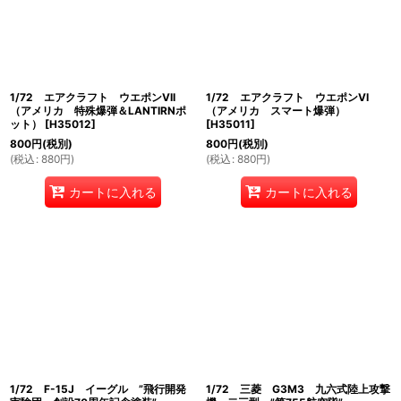
1/72 エアクラフト ウエポンVII
1/72 エアクラフト ウエポンVI
（アメリカ 特殊爆弾＆LANTIRNポ
（アメリカ スマート爆弾）
ット）
[
H35012
]
[
H35011
]
800
円
(税別)
800
円
(税別)
(
税込
:
880
円
)
(
税込
:
880
円
)
カートに入れる
カートに入れる
1/72 F-15J イーグル ”飛行開発
1/72 三菱 G3M3 九六式陸上攻撃