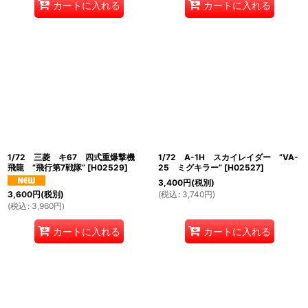
カートに入れる
カートに入れる
1/72 三菱 キ67 四式重爆撃機
1/72 A-1H スカイレイダー ”VA-
飛龍 ”飛行第7戦隊”
[
H02529
]
25 ミグキラー”
[
H02527
]
3,400
円
(税別)
(
税込
:
3,740
円
)
3,600
円
(税別)
(
税込
:
3,960
円
)
カートに入れる
カートに入れる