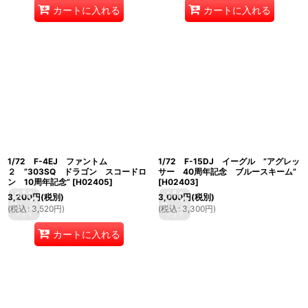
カートに入れる
カートに入れる
1/72 F-4EJ ファントム
1/72 F-15DJ イーグル ”アグレッ
２ ”303SQ ドラゴン スコードロ
サー 40周年記念 ブルースキーム”
ン 10周年記念”
[
H02405
]
[
H02403
]
3,200
円
(税別)
3,000
円
(税別)
(
税込
:
3,520
円
)
(
税込
:
3,300
円
)
カートに入れる