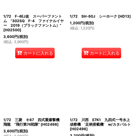
1/72 F-4EJ改 スーパーファント
1/72 SH-60J シーホーク
[
HD13
]
ム ”302SQ F-4 ファイナルイヤ
1,200
円
(税別)
ー 2019（ブラックファントム）”
(
税込
:
1,320
円
)
[
H02500
]
3,600
円
(税別)
(
税込
:
3,960
円
)
カートに入れる
カートに入れる
1/72 三菱 キ67 四式重爆撃機
1/72 川西 E7K1 九四式一号水上
飛龍 ”飛行第74戦隊”
[
H02498
]
偵察機 ’足柄搭載機’ w/カタパルト
[
H02496
]
3,600
円
(税別)
3,200
円
(税別)