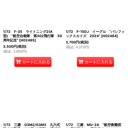
1/72 F-35 ライトニング2(A
1/72 F-15DJ イーグル ”パシフィ
型) ”航空自衛隊 第302飛行隊 50
ックスカイズ 2024”
[
H02484
]
周年記念”
[
H02485
]
3,700
円
(税別)
3,500
円
(税別)
(
税込
:
4,070
円
)
(
税込
:
3,850
円
)
カートに入れる
カートに入れる
1/72 三菱 G3M2/G3M3 九六式
1/72 三菱 MU-2A ”航空救難団