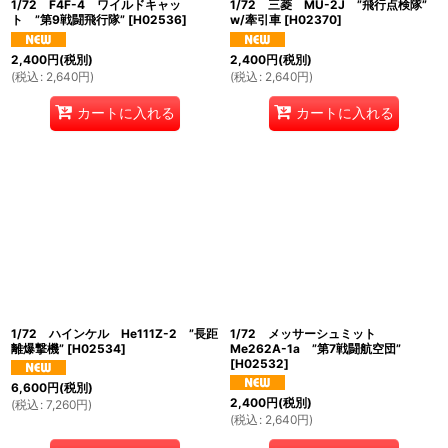
1/72 F4F-4 ワイルドキャッ
1/72 三菱 MU-2J ”飛行点検隊”
ト ”第9戦闘飛行隊”
[
H02536
]
w/牽引車
[
H02370
]
2,400
円
(税別)
2,400
円
(税別)
(
税込
:
2,640
円
)
(
税込
:
2,640
円
)
カートに入れる
カートに入れる
1/72 ハインケル He111Z-2 ”長距
1/72 メッサーシュミット
離爆撃機”
[
H02534
]
Me262A-1a ”第7戦闘航空団”
[
H02532
]
6,600
円
(税別)
2,400
円
(税別)
(
税込
:
7,260
円
)
(
税込
:
2,640
円
)