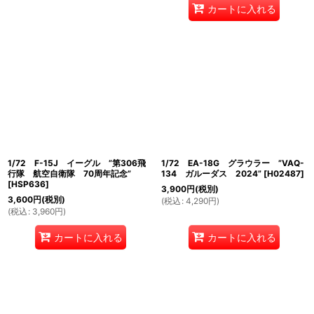
カートに入れる
1/72 F-15J イーグル ”第306飛
1/72 EA-18G グラウラー ”VAQ-
行隊 航空自衛隊 70周年記念”
134 ガルーダス 2024”
[
H02487
]
[
HSP636
]
3,900
円
(税別)
3,600
円
(税別)
(
税込
:
4,290
円
)
(
税込
:
3,960
円
)
カートに入れる
カートに入れる