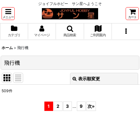
ジョイフルホビー サン星へようこそ
メニュー
カート
カテゴリ
マイページ
商品検索
ご利用案内
ホーム
>
飛行機
飛行機
表示順変更
閉じる
509
件
サブカテゴリ
:
1
2
3
...
9
次
»
表示数
:
並び順
: