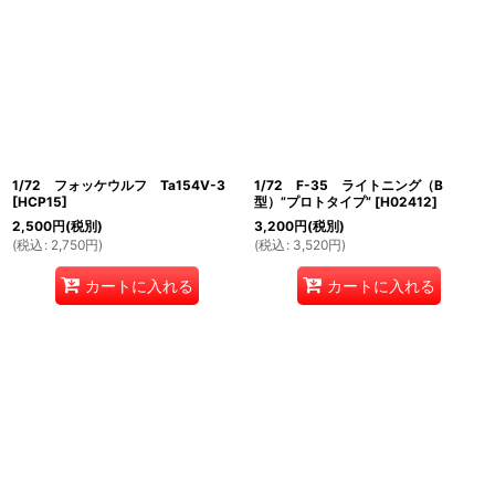
1/72 フォッケウルフ Ta154V-3
1/72 F-35 ライトニング（B
[
HCP15
]
型）”プロトタイプ”
[
H02412
]
2,500
円
(税別)
3,200
円
(税別)
(
税込
:
2,750
円
)
(
税込
:
3,520
円
)
カートに入れる
カートに入れる