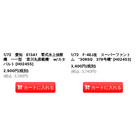
1/72 愛知 E13A1 零式水上偵察
1/72 F-4EJ改 スーパーファント
機 一一型 ’君川丸搭載機’ w/カタ
ム ”306SQ 379号機”
[
H02453
]
パルト
[
H02455
]
3,400
円
(税別)
2,900
円
(税別)
(
税込
:
3,740
円
)
(
税込
:
3,190
円
)
カートに入れる
カートに入れる