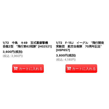
1/72 中島 キ49 百式重爆撃機
1/72 F-15J イーグル ”飛行開発
呑龍2型 ”飛行第62戦隊”
[
H02521
]
実験団 航空自衛隊 70周年記念”
[
HSP657
]
3,600
円
(税別)
3,800
円
(税別)
(
税込
:
3,960
円
)
(
税込
:
4,180
円
)
カートに入れる
カートに入れる