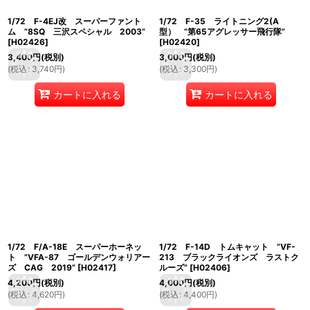
1/72 F-4EJ改 スーパーファント
1/72 F-35 ライトニング2(A
ム ”8SQ 三沢スペシャル 2003”
型） ”第65アグレッサー飛行隊”
[
H02426
]
[
H02420
]
3,400
円
(税別)
3,000
円
(税別)
(
税込
:
3,740
円
)
(
税込
:
3,300
円
)
カートに入れる
カートに入れる
1/72 F/A-18E スーパーホーネッ
1/72 F-14D トムキャット ”VF-
ト ”VFA-87 ゴールデンウォリアー
213 ブラックライオンズ ラストク
ズ CAG 2019”
[
H02417
]
ルーズ”
[
H02406
]
4,200
円
(税別)
4,000
円
(税別)
(
税込
:
4,620
円
)
(
税込
:
4,400
円
)