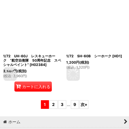
1/72 UH-60J レスキューホー
1/72 SH-60B シーホーク
[
HD1
]
ク ”航空自衛隊 50周年記念 スペ
1,200
円
(税別)
シャルペイント”
[
H02384
]
(
税込
:
1,320
円
)
3,600
円
(税別)
(
税込
:
3,960
円
)
カートに入れる
1
2
3
...
9
次
»
ホーム