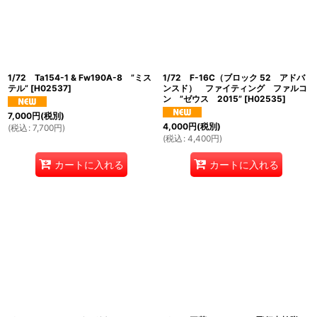
絞り込む
1/72 Ta154-1 & Fw190A-8 ”ミス
1/72 F-16C（ブロック 52 アドバ
テル”
[
H02537
]
ンスド） ファイティング ファルコ
ン ”ゼウス 2015”
[
H02535
]
7,000
円
(税別)
4,000
円
(税別)
(
税込
:
7,700
円
)
(
税込
:
4,400
円
)
カートに入れる
カートに入れる