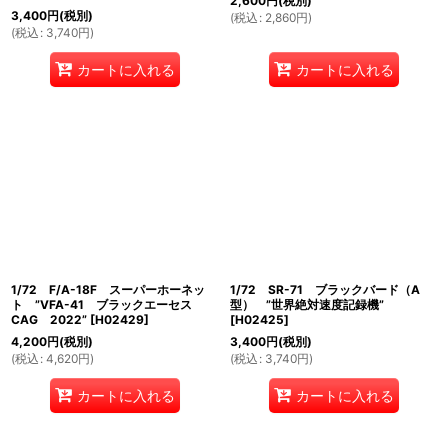
2,600
円
(税別)
3,400
円
(税別)
(
税込
:
2,860
円
)
(
税込
:
3,740
円
)
カートに入れる
カートに入れる
1/72 F/A-18F スーパーホーネッ
1/72 SR-71 ブラックバード（A
ト ”VFA-41 ブラックエーセス
型） ”世界絶対速度記録機”
CAG 2022”
[
H02429
]
[
H02425
]
4,200
円
(税別)
3,400
円
(税別)
(
税込
:
4,620
円
)
(
税込
:
3,740
円
)
カートに入れる
カートに入れる