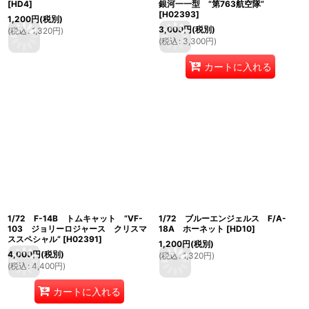
[
HD4
]
銀河一一型 ”第763航空隊”
[
H02393
]
1,200
円
(税別)
3,000
円
(税別)
(
税込
:
1,320
円
)
(
税込
:
3,300
円
)
カートに入れる
1/72 F-14B トムキャット ”VF-
1/72 ブルーエンジェルス F/A-
103 ジョリーロジャース クリスマ
18A ホーネット
[
HD10
]
ススペシャル”
[
H02391
]
1,200
円
(税別)
4,000
円
(税別)
(
税込
:
1,320
円
)
(
税込
:
4,400
円
)
カートに入れる