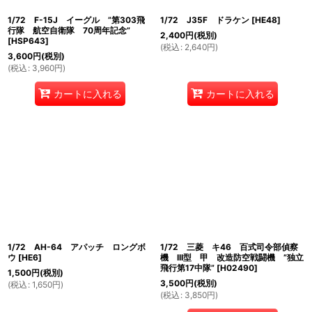
1/72 F-15J イーグル ”第303飛
1/72 J35F ドラケン
[
HE48
]
行隊 航空自衛隊 70周年記念”
2,400
円
(税別)
[
HSP643
]
(
税込
:
2,640
円
)
3,600
円
(税別)
(
税込
:
3,960
円
)
カートに入れる
カートに入れる
1/72 AH-64 アパッチ ロングボ
1/72 三菱 キ46 百式司令部偵察
ウ
[
HE6
]
機 III型 甲 改造防空戦闘機 ”独立
飛行第17中隊”
[
H02490
]
1,500
円
(税別)
3,500
円
(税別)
(
税込
:
1,650
円
)
(
税込
:
3,850
円
)