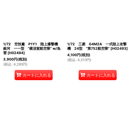
1/72 空技廠 P1Y1 陸上爆撃機
1/72 三菱 G4M2A 一式陸上攻撃
銀河 一一型 ”横須賀航空隊” w/魚
機 24型 “第752航空隊”
[
H02493
]
雷
[
H02494
]
4,100
円
(税別)
3,900
円
(税別)
(
税込
:
4,510
円
)
(
税込
:
4,290
円
)
カートに入れる
カートに入れる