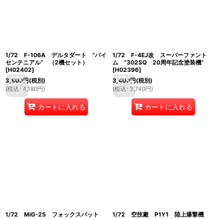
1/72 F-106A デルタダート ”バイ
1/72 F-4EJ改 スーパーファント
センテニアル” （2機セット）
ム ”302SQ 20周年記念塗装機”
[
H02402
]
[
H02396
]
3,800
円
(税別)
3,400
円
(税別)
(
税込
:
4,180
円
)
(
税込
:
3,740
円
)
カートに入れる
カートに入れる
1/72 MiG-25 フォックスバット
1/72 空技廠 P1Y1 陸上爆撃機