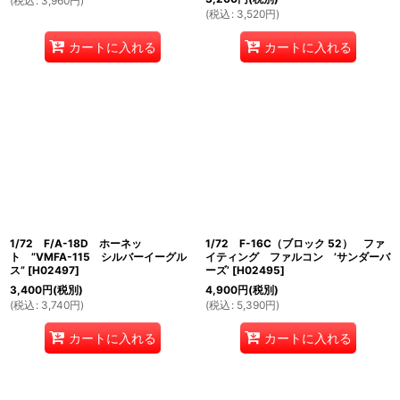
(
税込
:
3,960
円
)
(
税込
:
3,520
円
)
カートに入れる
カートに入れる
1/72 F/A-18D ホーネッ
1/72 F-16C（ブロック 52） ファ
ト ”VMFA-115 シルバーイーグル
イティング ファルコン ’サンダーバ
ス”
[
H02497
]
ーズ’
[
H02495
]
3,400
円
(税別)
4,900
円
(税別)
(
税込
:
3,740
円
)
(
税込
:
5,390
円
)
カートに入れる
カートに入れる