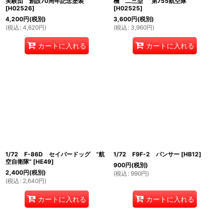
実験団 創設70周年記念塗装”
機 二三型 ”第755航空隊”
[
H02526
]
[
H02525
]
4,200
円
(税別)
3,600
円
(税別)
(
税込
:
4,620
円
)
(
税込
:
3,960
円
)
カートに入れる
カートに入れる
1/72 F-86D セイバードッグ ”航
1/72 F9F-2 パンサー
[
HB12
]
空自衛隊”
[
HE49
]
900
円
(税別)
2,400
円
(税別)
(
税込
:
990
円
)
(
税込
:
2,640
円
)
カートに入れる
カートに入れる