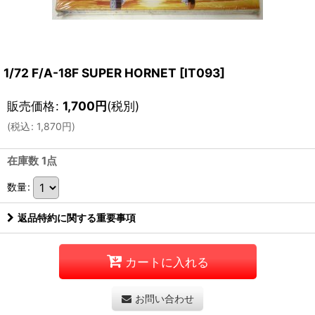
1/72 F/A-18F SUPER HORNET
[
IT093
]
販売価格
:
1,700
円
(税別)
(
税込
:
1,870
円
)
在庫数 1点
数量
:
返品特約に関する重要事項
カートに入れる
お問い合わせ