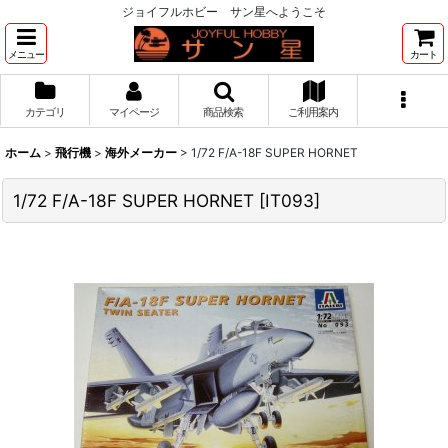
ジョイフルホビー サン星へようこそ
メニュー
カート
カテゴリ
マイページ
商品検索
ご利用案内
ホーム
>
飛行機
>
海外メーカー
>
1/72 F/A-18F SUPER HORNET
1/72 F/A-18F SUPER HORNET
[
IT093
]