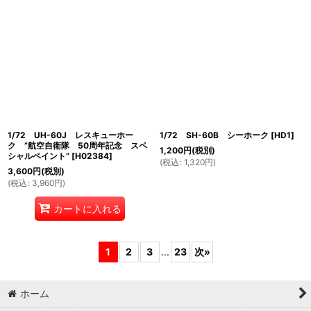
1/72 UH-60J レスキューホー
1/72 SH-60B シーホーク
[
HD1
]
ク ”航空自衛隊 50周年記念 スペ
1,200
円
(税別)
シャルペイント”
[
H02384
]
(
税込
:
1,320
円
)
3,600
円
(税別)
(
税込
:
3,960
円
)
カートに入れる
1
2
3
...
23
次
»
ホーム