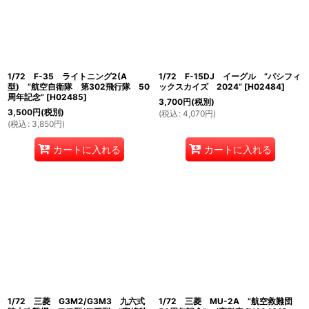
1/72 F-35 ライトニング2(A
1/72 F-15DJ イーグル ”パシフィ
型) ”航空自衛隊 第302飛行隊 50
ックスカイズ 2024”
[
H02484
]
周年記念”
[
H02485
]
3,700
円
(税別)
3,500
円
(税別)
(
税込
:
4,070
円
)
(
税込
:
3,850
円
)
カートに入れる
カートに入れる
1/72 三菱 G3M2/G3M3 九六式
1/72 三菱 MU-2A ”航空救難団