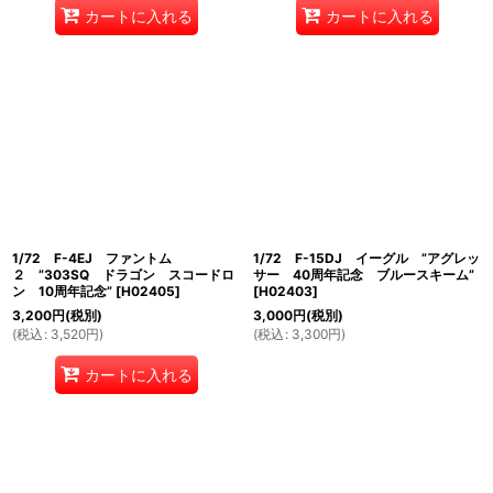
カートに入れる
カートに入れる
1/72 F-4EJ ファントム
1/72 F-15DJ イーグル ”アグレッ
２ ”303SQ ドラゴン スコードロ
サー 40周年記念 ブルースキーム”
ン 10周年記念”
[
H02405
]
[
H02403
]
3,200
円
(税別)
3,000
円
(税別)
(
税込
:
3,520
円
)
(
税込
:
3,300
円
)
カートに入れる