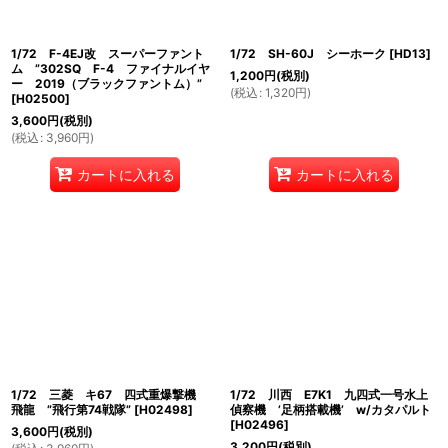
1/72 F-4EJ改 スーパーファント
1/72 SH-60J シーホーク
[
HD13
]
ム ”302SQ F-4 ファイナルイヤ
1,200
円
(税別)
ー 2019（ブラックファントム）”
(
税込
:
1,320
円
)
[
H02500
]
3,600
円
(税別)
(
税込
:
3,960
円
)
カートに入れる
カートに入れる
1/72 三菱 キ67 四式重爆撃機
1/72 川西 E7K1 九四式一号水上
飛龍 ”飛行第74戦隊”
[
H02498
]
偵察機 ’足柄搭載機’ w/カタパルト
[
H02496
]
3,600
円
(税別)
3,200
円
(税別)