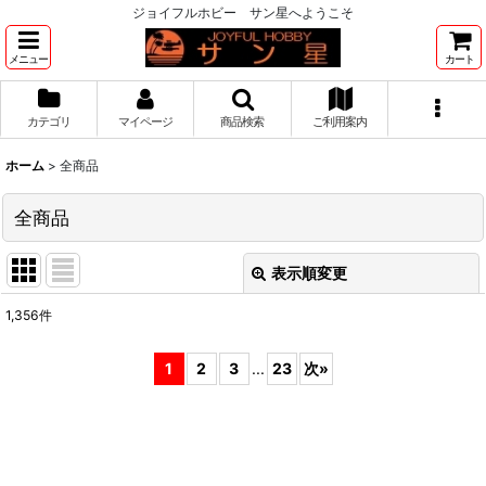
ジョイフルホビー サン星へようこそ
メニュー
カート
カテゴリ
マイページ
商品検索
ご利用案内
ホーム
>
全商品
全商品
表示順変更
閉じる
1,356
件
表示数
:
1
2
3
...
23
次
»
並び順
:
絞り込む