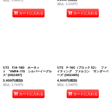
(
税込
:
3,960
円
)
(
税込
:
3,520
円
)
カートに入れる
カートに入れる
1/72 F/A-18D ホーネッ
1/72 F-16C（ブロック 52） ファ
ト ”VMFA-115 シルバーイーグル
イティング ファルコン ’サンダーバ
ス”
[
H02497
]
ーズ’
[
H02495
]
3,400
円
(税別)
4,900
円
(税別)
(
税込
:
3,740
円
)
(
税込
:
5,390
円
)
カートに入れる
カートに入れる