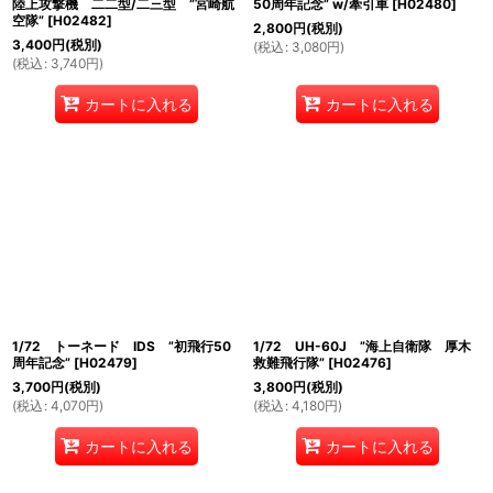
陸上攻撃機 二二型/二三型 ”宮崎航
50周年記念” w/牽引車
[
H02480
]
空隊”
[
H02482
]
2,800
円
(税別)
3,400
円
(税別)
(
税込
:
3,080
円
)
(
税込
:
3,740
円
)
カートに入れる
カートに入れる
1/72 トーネード IDS ”初飛行50
1/72 UH-60J ”海上自衛隊 厚木
周年記念”
[
H02479
]
救難飛行隊”
[
H02476
]
3,700
円
(税別)
3,800
円
(税別)
(
税込
:
4,070
円
)
(
税込
:
4,180
円
)
カートに入れる
カートに入れる