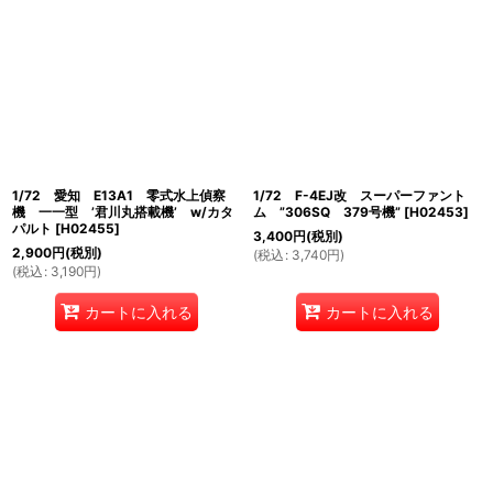
1/72 愛知 E13A1 零式水上偵察
1/72 F-4EJ改 スーパーファント
機 一一型 ’君川丸搭載機’ w/カタ
ム ”306SQ 379号機”
[
H02453
]
パルト
[
H02455
]
3,400
円
(税別)
2,900
円
(税別)
(
税込
:
3,740
円
)
(
税込
:
3,190
円
)
カートに入れる
カートに入れる