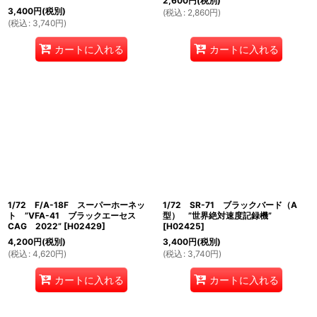
2,600
円
(税別)
3,400
円
(税別)
(
税込
:
2,860
円
)
(
税込
:
3,740
円
)
カートに入れる
カートに入れる
1/72 F/A-18F スーパーホーネッ
1/72 SR-71 ブラックバード（A
ト ”VFA-41 ブラックエーセス
型） ”世界絶対速度記録機”
CAG 2022”
[
H02429
]
[
H02425
]
4,200
円
(税別)
3,400
円
(税別)
(
税込
:
4,620
円
)
(
税込
:
3,740
円
)
カートに入れる
カートに入れる