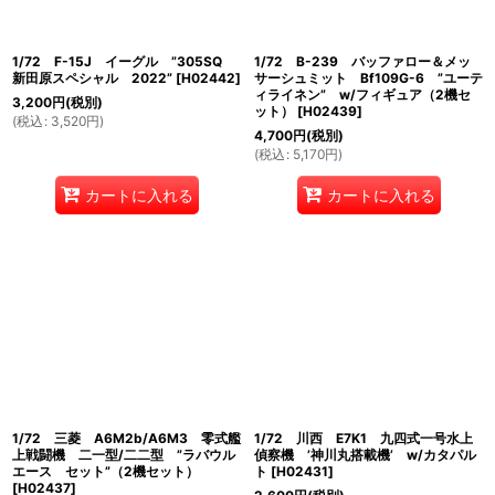
1/72 F-15J イーグル ”305SQ
1/72 B-239 バッファロー＆メッ
新田原スペシャル 2022”
[
H02442
]
サーシュミット Bf109G-6 ”ユーテ
ィライネン” w/フィギュア（2機セ
3,200
円
(税別)
ット）
[
H02439
]
(
税込
:
3,520
円
)
4,700
円
(税別)
(
税込
:
5,170
円
)
カートに入れる
カートに入れる
1/72 三菱 A6M2b/A6M3 零式艦
1/72 川西 E7K1 九四式一号水上
上戦闘機 二一型/二二型 ”ラバウル
偵察機 ’神川丸搭載機’ w/カタパル
エース セット”（2機セット）
ト
[
H02431
]
[
H02437
]