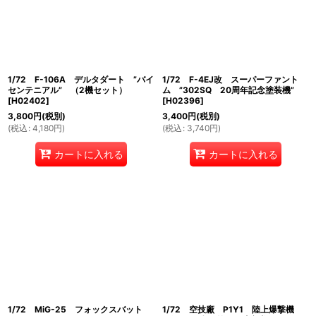
1/72 F-106A デルタダート ”バイ
1/72 F-4EJ改 スーパーファント
センテニアル” （2機セット）
ム ”302SQ 20周年記念塗装機”
[
H02402
]
[
H02396
]
3,800
円
(税別)
3,400
円
(税別)
(
税込
:
4,180
円
)
(
税込
:
3,740
円
)
カートに入れる
カートに入れる
1/72 MiG-25 フォックスバット
1/72 空技廠 P1Y1 陸上爆撃機