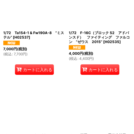
1/72 Ta154-1 & Fw190A-8 ”ミス
1/72 F-16C（ブロック 52 アドバ
テル”
[
H02537
]
ンスド） ファイティング ファルコ
ン ”ゼウス 2015”
[
H02535
]
7,000
円
(税別)
4,000
円
(税別)
(
税込
:
7,700
円
)
(
税込
:
4,400
円
)
カートに入れる
カートに入れる