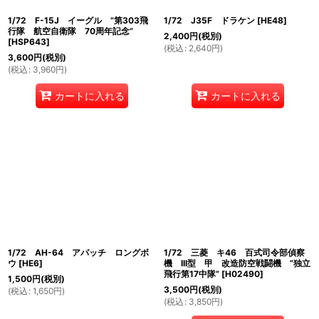
1/72 F-15J イーグル ”第303飛
1/72 J35F ドラケン
[
HE48
]
行隊 航空自衛隊 70周年記念”
2,400
円
(税別)
[
HSP643
]
(
税込
:
2,640
円
)
3,600
円
(税別)
(
税込
:
3,960
円
)
カートに入れる
カートに入れる
1/72 AH-64 アパッチ ロングボ
1/72 三菱 キ46 百式司令部偵察
ウ
[
HE6
]
機 III型 甲 改造防空戦闘機 ”独立
飛行第17中隊”
[
H02490
]
1,500
円
(税別)
3,500
円
(税別)
(
税込
:
1,650
円
)
(
税込
:
3,850
円
)