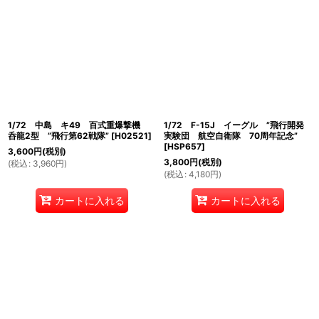
1/72 中島 キ49 百式重爆撃機
1/72 F-15J イーグル ”飛行開発
呑龍2型 ”飛行第62戦隊”
[
H02521
]
実験団 航空自衛隊 70周年記念”
[
HSP657
]
3,600
円
(税別)
3,800
円
(税別)
(
税込
:
3,960
円
)
(
税込
:
4,180
円
)
カートに入れる
カートに入れる