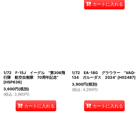
カートに入れる
1/72 F-15J イーグル ”第306飛
1/72 EA-18G グラウラー ”VAQ-
行隊 航空自衛隊 70周年記念”
134 ガルーダス 2024”
[
H02487
]
[
HSP636
]
3,900
円
(税別)
3,600
円
(税別)
(
税込
:
4,290
円
)
(
税込
:
3,960
円
)
カートに入れる
カートに入れる