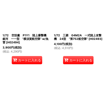
1/72 空技廠 P1Y1 陸上爆撃機
1/72 三菱 G4M2A 一式陸上攻撃
銀河 一一型 ”横須賀航空隊” w/魚
機 24型 “第752航空隊”
[
H02493
]
雷
[
H02494
]
4,100
円
(税別)
3,900
円
(税別)
(
税込
:
4,510
円
)
(
税込
:
4,290
円
)
カートに入れる
カートに入れる