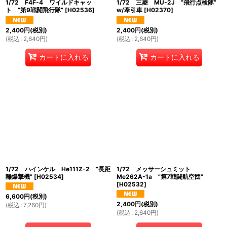
1/72 F4F-4 ワイルドキャッ
1/72 三菱 MU-2J ”飛行点検隊”
ト ”第9戦闘飛行隊”
[
H02536
]
w/牽引車
[
H02370
]
2,400
円
(税別)
2,400
円
(税別)
(
税込
:
2,640
円
)
(
税込
:
2,640
円
)
カートに入れる
カートに入れる
1/72 ハインケル He111Z-2 ”長距
1/72 メッサーシュミット
離爆撃機”
[
H02534
]
Me262A-1a ”第7戦闘航空団”
[
H02532
]
6,600
円
(税別)
2,400
円
(税別)
(
税込
:
7,260
円
)
(
税込
:
2,640
円
)