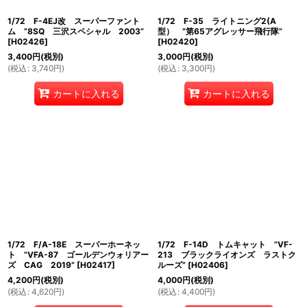
1/72 F-4EJ改 スーパーファント
1/72 F-35 ライトニング2(A
ム ”8SQ 三沢スペシャル 2003”
型） ”第65アグレッサー飛行隊”
[
H02426
]
[
H02420
]
3,400
円
(税別)
3,000
円
(税別)
(
税込
:
3,740
円
)
(
税込
:
3,300
円
)
カートに入れる
カートに入れる
1/72 F/A-18E スーパーホーネッ
1/72 F-14D トムキャット ”VF-
ト ”VFA-87 ゴールデンウォリアー
213 ブラックライオンズ ラストク
ズ CAG 2019”
[
H02417
]
ルーズ”
[
H02406
]
4,200
円
(税別)
4,000
円
(税別)
(
税込
:
4,620
円
)
(
税込
:
4,400
円
)