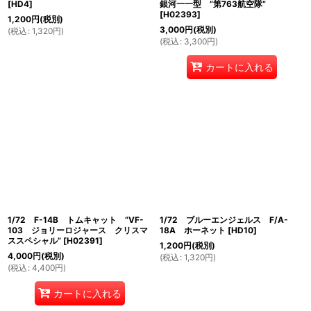
[
HD4
]
銀河一一型 ”第763航空隊”
[
H02393
]
1,200
円
(税別)
3,000
円
(税別)
(
税込
:
1,320
円
)
(
税込
:
3,300
円
)
カートに入れる
1/72 F-14B トムキャット ”VF-
1/72 ブルーエンジェルス F/A-
103 ジョリーロジャース クリスマ
18A ホーネット
[
HD10
]
ススペシャル”
[
H02391
]
1,200
円
(税別)
4,000
円
(税別)
(
税込
:
1,320
円
)
(
税込
:
4,400
円
)
カートに入れる