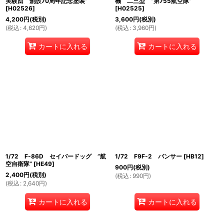
実験団 創設70周年記念塗装”
機 二三型 ”第755航空隊”
[
H02526
]
[
H02525
]
4,200
円
(税別)
3,600
円
(税別)
(
税込
:
4,620
円
)
(
税込
:
3,960
円
)
カートに入れる
カートに入れる
1/72 F-86D セイバードッグ ”航
1/72 F9F-2 パンサー
[
HB12
]
空自衛隊”
[
HE49
]
900
円
(税別)
2,400
円
(税別)
(
税込
:
990
円
)
(
税込
:
2,640
円
)
カートに入れる
カートに入れる