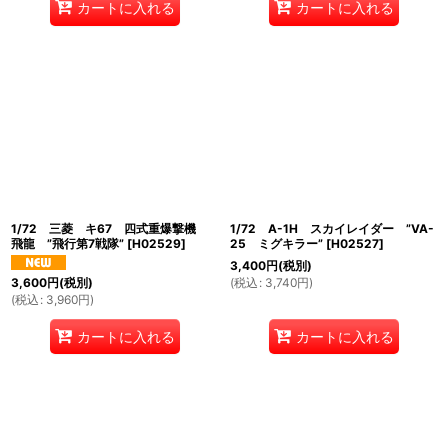
カートに入れる
カートに入れる
1/72 三菱 キ67 四式重爆撃機
1/72 A-1H スカイレイダー ”VA-
飛龍 ”飛行第7戦隊”
[
H02529
]
25 ミグキラー”
[
H02527
]
3,400
円
(税別)
(
税込
:
3,740
円
)
3,600
円
(税別)
(
税込
:
3,960
円
)
カートに入れる
カートに入れる