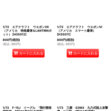
1/72 エアクラフト ウエポンVII
1/72 エアクラフト ウエポンVI
（アメリカ 特殊爆弾＆LANTIRNポ
（アメリカ スマート爆弾）
ット）
[
H35012
]
[
H35011
]
800
円
(税別)
800
円
(税別)
(
税込
:
880
円
)
(
税込
:
880
円
)
カートに入れる
カートに入れる
1/72 F-15J イーグル ”飛行開発
1/72 三菱 G3M3 九六式陸上攻撃