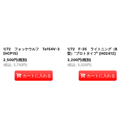
1/72 フォッケウルフ Ta154V-3
1/72 F-35 ライトニング（B
[
HCP15
]
型）”プロトタイプ”
[
H02412
]
2,500
円
(税別)
3,200
円
(税別)
(
税込
:
2,750
円
)
(
税込
:
3,520
円
)
カートに入れる
カートに入れる