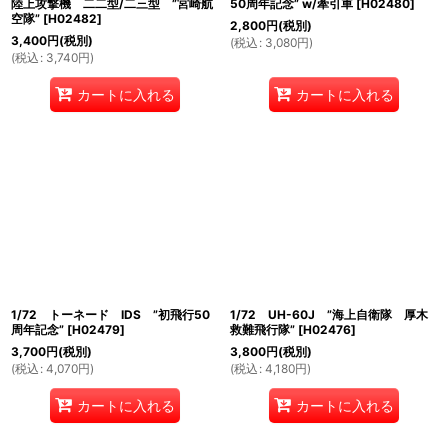
陸上攻撃機 二二型/二三型 ”宮崎航
50周年記念” w/牽引車
[
H02480
]
空隊”
[
H02482
]
2,800
円
(税別)
3,400
円
(税別)
(
税込
:
3,080
円
)
(
税込
:
3,740
円
)
カートに入れる
カートに入れる
1/72 トーネード IDS ”初飛行50
1/72 UH-60J ”海上自衛隊 厚木
周年記念”
[
H02479
]
救難飛行隊”
[
H02476
]
3,700
円
(税別)
3,800
円
(税別)
(
税込
:
4,070
円
)
(
税込
:
4,180
円
)
カートに入れる
カートに入れる