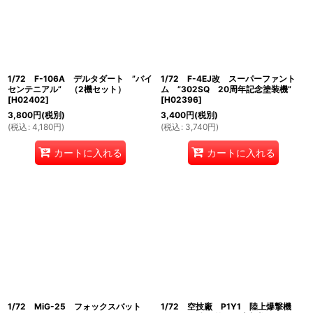
1/72 F-106A デルタダート ”バイ
1/72 F-4EJ改 スーパーファント
センテニアル” （2機セット）
ム ”302SQ 20周年記念塗装機”
[
H02402
]
[
H02396
]
3,800
円
(税別)
3,400
円
(税別)
(
税込
:
4,180
円
)
(
税込
:
3,740
円
)
カートに入れる
カートに入れる
1/72 MiG-25 フォックスバット
1/72 空技廠 P1Y1 陸上爆撃機