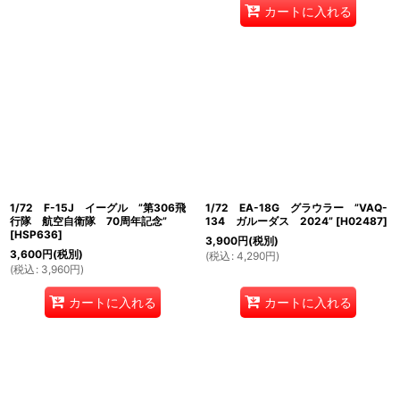
カートに入れる
1/72 F-15J イーグル ”第306飛
1/72 EA-18G グラウラー ”VAQ-
行隊 航空自衛隊 70周年記念”
134 ガルーダス 2024”
[
H02487
]
[
HSP636
]
3,900
円
(税別)
3,600
円
(税別)
(
税込
:
4,290
円
)
(
税込
:
3,960
円
)
カートに入れる
カートに入れる