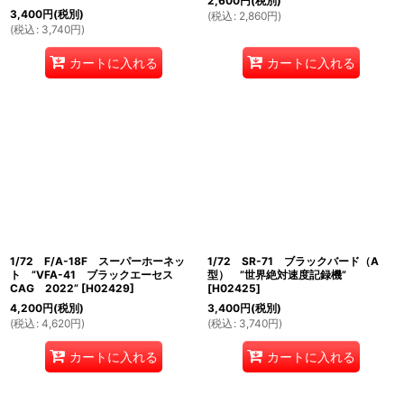
2,600
円
(税別)
3,400
円
(税別)
(
税込
:
2,860
円
)
(
税込
:
3,740
円
)
カートに入れる
カートに入れる
1/72 F/A-18F スーパーホーネッ
1/72 SR-71 ブラックバード（A
ト ”VFA-41 ブラックエーセス
型） ”世界絶対速度記録機”
CAG 2022”
[
H02429
]
[
H02425
]
4,200
円
(税別)
3,400
円
(税別)
(
税込
:
4,620
円
)
(
税込
:
3,740
円
)
カートに入れる
カートに入れる