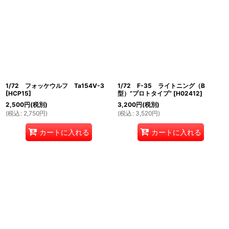
1/72 フォッケウルフ Ta154V-3
1/72 F-35 ライトニング（B
[
HCP15
]
型）”プロトタイプ”
[
H02412
]
2,500
円
(税別)
3,200
円
(税別)
(
税込
:
2,750
円
)
(
税込
:
3,520
円
)
カートに入れる
カートに入れる