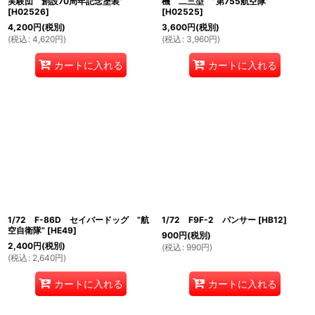
実験団 創設70周年記念塗装”
機 二三型 ”第755航空隊”
[
H02526
]
[
H02525
]
4,200
円
(税別)
3,600
円
(税別)
(
税込
:
4,620
円
)
(
税込
:
3,960
円
)
カートに入れる
カートに入れる
1/72 F-86D セイバードッグ ”航
1/72 F9F-2 パンサー
[
HB12
]
空自衛隊”
[
HE49
]
900
円
(税別)
2,400
円
(税別)
(
税込
:
990
円
)
(
税込
:
2,640
円
)
カートに入れる
カートに入れる