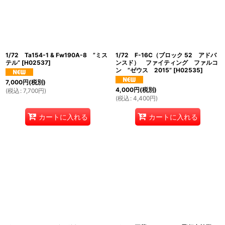
1/72 Ta154-1 & Fw190A-8 ”ミス
1/72 F-16C（ブロック 52 アドバ
テル”
[
H02537
]
ンスド） ファイティング ファルコ
ン ”ゼウス 2015”
[
H02535
]
7,000
円
(税別)
4,000
円
(税別)
(
税込
:
7,700
円
)
(
税込
:
4,400
円
)
カートに入れる
カートに入れる