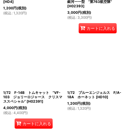
[
HD4
]
銀河一一型 ”第763航空隊”
[
H02393
]
1,200
円
(税別)
3,000
円
(税別)
(
税込
:
1,320
円
)
(
税込
:
3,300
円
)
カートに入れる
1/72 F-14B トムキャット ”VF-
1/72 ブルーエンジェルス F/A-
103 ジョリーロジャース クリスマ
18A ホーネット
[
HD10
]
ススペシャル”
[
H02391
]
1,200
円
(税別)
4,000
円
(税別)
(
税込
:
1,320
円
)
(
税込
:
4,400
円
)
カートに入れる