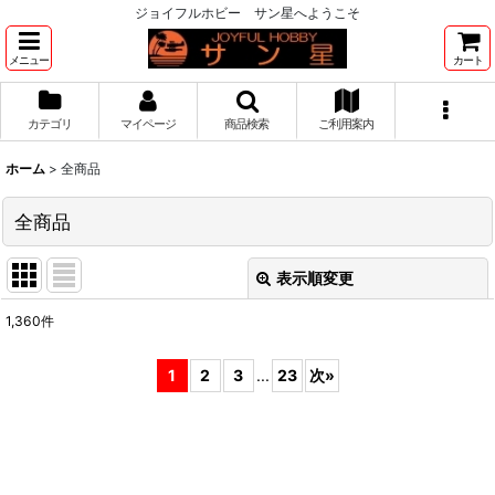
ジョイフルホビー サン星へようこそ
メニュー
カート
カテゴリ
マイページ
商品検索
ご利用案内
ホーム
>
全商品
全商品
表示順変更
閉じる
1,360
件
表示数
:
1
2
3
...
23
次
»
並び順
:
絞り込む