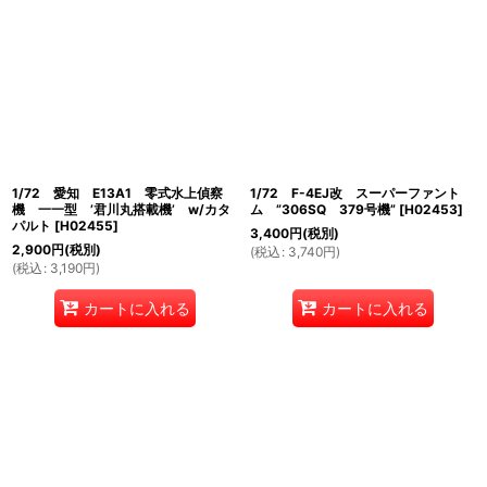
1/72 愛知 E13A1 零式水上偵察
1/72 F-4EJ改 スーパーファント
機 一一型 ’君川丸搭載機’ w/カタ
ム ”306SQ 379号機”
[
H02453
]
パルト
[
H02455
]
3,400
円
(税別)
2,900
円
(税別)
(
税込
:
3,740
円
)
(
税込
:
3,190
円
)
カートに入れる
カートに入れる