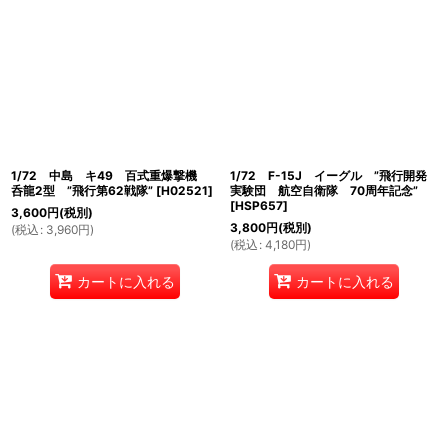
1/72 中島 キ49 百式重爆撃機
1/72 F-15J イーグル ”飛行開発
呑龍2型 ”飛行第62戦隊”
[
H02521
]
実験団 航空自衛隊 70周年記念”
[
HSP657
]
3,600
円
(税別)
3,800
円
(税別)
(
税込
:
3,960
円
)
(
税込
:
4,180
円
)
カートに入れる
カートに入れる