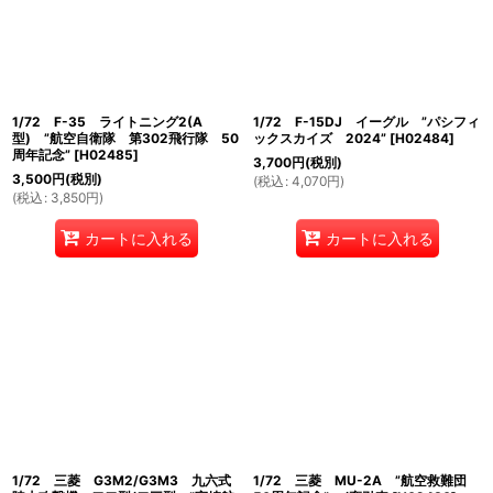
1/72 F-35 ライトニング2(A
1/72 F-15DJ イーグル ”パシフィ
型) ”航空自衛隊 第302飛行隊 50
ックスカイズ 2024”
[
H02484
]
周年記念”
[
H02485
]
3,700
円
(税別)
3,500
円
(税別)
(
税込
:
4,070
円
)
(
税込
:
3,850
円
)
カートに入れる
カートに入れる
1/72 三菱 G3M2/G3M3 九六式
1/72 三菱 MU-2A ”航空救難団