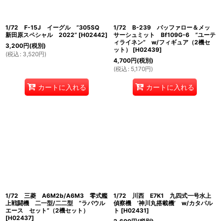
1/72 F-15J イーグル ”305SQ
1/72 B-239 バッファロー＆メッ
新田原スペシャル 2022”
[
H02442
]
サーシュミット Bf109G-6 ”ユーテ
ィライネン” w/フィギュア（2機セ
3,200
円
(税別)
ット）
[
H02439
]
(
税込
:
3,520
円
)
4,700
円
(税別)
(
税込
:
5,170
円
)
カートに入れる
カートに入れる
1/72 三菱 A6M2b/A6M3 零式艦
1/72 川西 E7K1 九四式一号水上
上戦闘機 二一型/二二型 ”ラバウル
偵察機 ’神川丸搭載機’ w/カタパル
エース セット”（2機セット）
ト
[
H02431
]
[
H02437
]