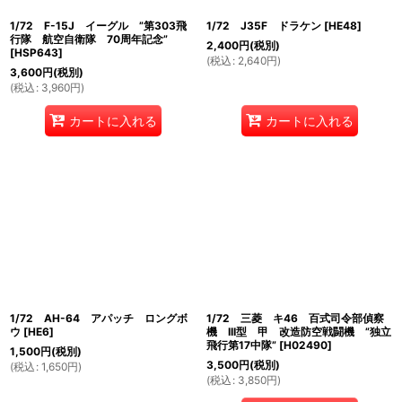
1/72 F-15J イーグル ”第303飛
1/72 J35F ドラケン
[
HE48
]
行隊 航空自衛隊 70周年記念”
2,400
円
(税別)
[
HSP643
]
(
税込
:
2,640
円
)
3,600
円
(税別)
(
税込
:
3,960
円
)
カートに入れる
カートに入れる
1/72 AH-64 アパッチ ロングボ
1/72 三菱 キ46 百式司令部偵察
ウ
[
HE6
]
機 III型 甲 改造防空戦闘機 ”独立
飛行第17中隊”
[
H02490
]
1,500
円
(税別)
3,500
円
(税別)
(
税込
:
1,650
円
)
(
税込
:
3,850
円
)