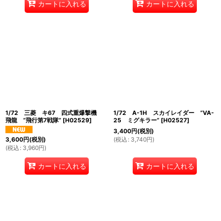
カートに入れる
カートに入れる
1/72 三菱 キ67 四式重爆撃機
1/72 A-1H スカイレイダー ”VA-
飛龍 ”飛行第7戦隊”
[
H02529
]
25 ミグキラー”
[
H02527
]
3,400
円
(税別)
(
税込
:
3,740
円
)
3,600
円
(税別)
(
税込
:
3,960
円
)
カートに入れる
カートに入れる