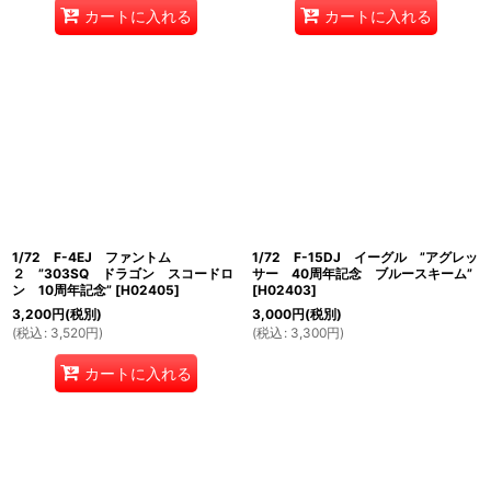
カートに入れる
カートに入れる
1/72 F-4EJ ファントム
1/72 F-15DJ イーグル ”アグレッ
２ ”303SQ ドラゴン スコードロ
サー 40周年記念 ブルースキーム”
ン 10周年記念”
[
H02405
]
[
H02403
]
3,200
円
(税別)
3,000
円
(税別)
(
税込
:
3,520
円
)
(
税込
:
3,300
円
)
カートに入れる