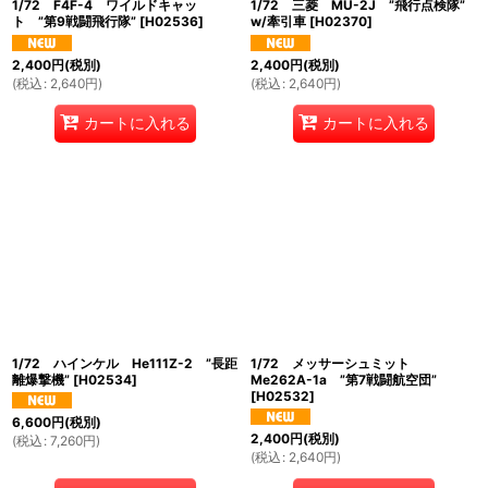
1/72 F4F-4 ワイルドキャッ
1/72 三菱 MU-2J ”飛行点検隊”
ト ”第9戦闘飛行隊”
[
H02536
]
w/牽引車
[
H02370
]
2,400
円
(税別)
2,400
円
(税別)
(
税込
:
2,640
円
)
(
税込
:
2,640
円
)
カートに入れる
カートに入れる
1/72 ハインケル He111Z-2 ”長距
1/72 メッサーシュミット
離爆撃機”
[
H02534
]
Me262A-1a ”第7戦闘航空団”
[
H02532
]
6,600
円
(税別)
2,400
円
(税別)
(
税込
:
7,260
円
)
(
税込
:
2,640
円
)