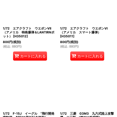
1/72 エアクラフト ウエポンVII
1/72 エアクラフト ウエポンVI
（アメリカ 特殊爆弾＆LANTIRNポ
（アメリカ スマート爆弾）
ット）
[
H35012
]
[
H35011
]
800
円
(税別)
800
円
(税別)
(
税込
:
880
円
)
(
税込
:
880
円
)
カートに入れる
カートに入れる
1/72 F-15J イーグル ”飛行開発
1/72 三菱 G3M3 九六式陸上攻撃