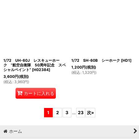
1/72 UH-60J レスキューホー
1/72 SH-60B シーホーク
[
HD1
]
ク ”航空自衛隊 50周年記念 スペ
1,200
円
(税別)
シャルペイント”
[
H02384
]
(
税込
:
1,320
円
)
3,600
円
(税別)
(
税込
:
3,960
円
)
カートに入れる
1
2
3
...
23
次
»
ホーム