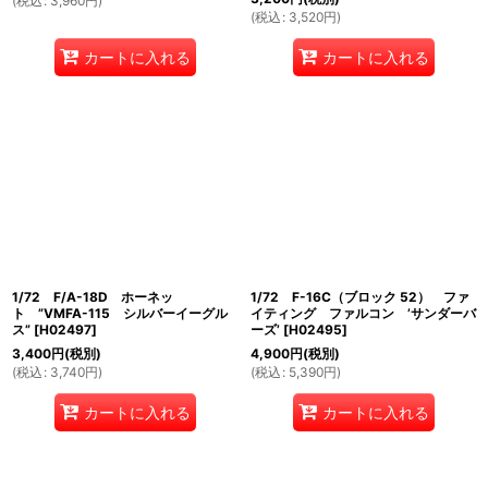
(
税込
:
3,960
円
)
(
税込
:
3,520
円
)
カートに入れる
カートに入れる
1/72 F/A-18D ホーネッ
1/72 F-16C（ブロック 52） ファ
ト ”VMFA-115 シルバーイーグル
イティング ファルコン ’サンダーバ
ス”
[
H02497
]
ーズ’
[
H02495
]
3,400
円
(税別)
4,900
円
(税別)
(
税込
:
3,740
円
)
(
税込
:
5,390
円
)
カートに入れる
カートに入れる