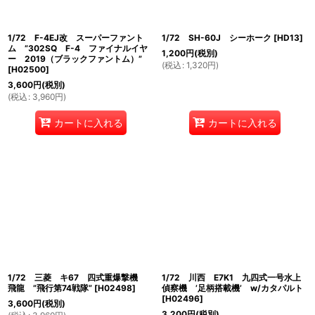
1/72 F-4EJ改 スーパーファント
1/72 SH-60J シーホーク
[
HD13
]
ム ”302SQ F-4 ファイナルイヤ
1,200
円
(税別)
ー 2019（ブラックファントム）”
(
税込
:
1,320
円
)
[
H02500
]
3,600
円
(税別)
(
税込
:
3,960
円
)
カートに入れる
カートに入れる
1/72 三菱 キ67 四式重爆撃機
1/72 川西 E7K1 九四式一号水上
飛龍 ”飛行第74戦隊”
[
H02498
]
偵察機 ’足柄搭載機’ w/カタパルト
[
H02496
]
3,600
円
(税別)
3,200
円
(税別)