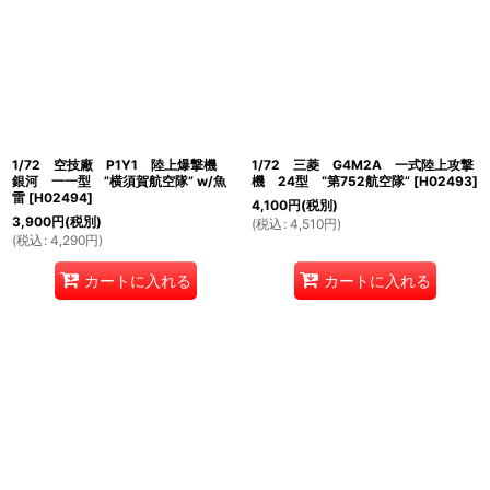
1/72 空技廠 P1Y1 陸上爆撃機
1/72 三菱 G4M2A 一式陸上攻撃
銀河 一一型 ”横須賀航空隊” w/魚
機 24型 “第752航空隊”
[
H02493
]
雷
[
H02494
]
4,100
円
(税別)
3,900
円
(税別)
(
税込
:
4,510
円
)
(
税込
:
4,290
円
)
カートに入れる
カートに入れる