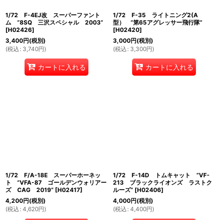
1/72 F-4EJ改 スーパーファント
1/72 F-35 ライトニング2(A
ム ”8SQ 三沢スペシャル 2003”
型） ”第65アグレッサー飛行隊”
[
H02426
]
[
H02420
]
3,400
円
(税別)
3,000
円
(税別)
(
税込
:
3,740
円
)
(
税込
:
3,300
円
)
カートに入れる
カートに入れる
1/72 F/A-18E スーパーホーネッ
1/72 F-14D トムキャット ”VF-
ト ”VFA-87 ゴールデンウォリアー
213 ブラックライオンズ ラストク
ズ CAG 2019”
[
H02417
]
ルーズ”
[
H02406
]
4,200
円
(税別)
4,000
円
(税別)
(
税込
:
4,620
円
)
(
税込
:
4,400
円
)