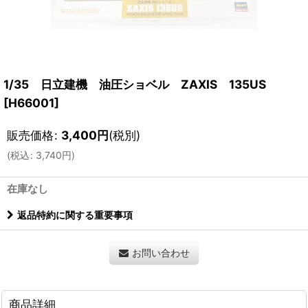
1/35 日立建機 油圧ショベル ZAXIS 135US
[
H66001
]
販売価格
:
3,400
円
(税別)
(
税込
:
3,740
円
)
在庫なし
返品特約に関する重要事項
お問い合わせ
商品詳細