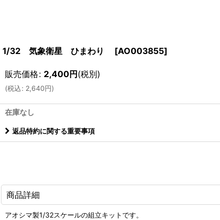
1/32 気象衛星 ひまわり
[
AO003855
]
販売価格
:
2,400
円
(税別)
(
税込
:
2,640
円
)
在庫なし
返品特約に関する重要事項
商品詳細
アオシマ製1/32スケールの組立キットです。