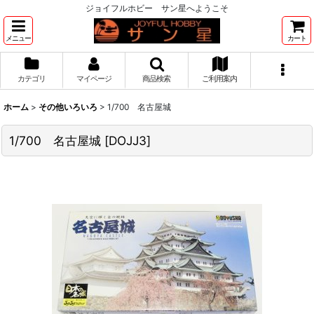
ジョイフルホビー サン星へようこそ
メニュー
カート
カテゴリ
マイページ
商品検索
ご利用案内
ホーム
>
その他いろいろ
>
1/700 名古屋城
1/700 名古屋城
[
DOJJ3
]