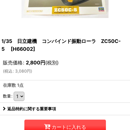
1/35 日立建機 コンバインド振動ローラ ZC50C-
5
[
H66002
]
販売価格
:
2,800
円
(税別)
(
税込
:
3,080
円
)
在庫数 1点
数量
:
返品特約に関する重要事項
カートに入れる