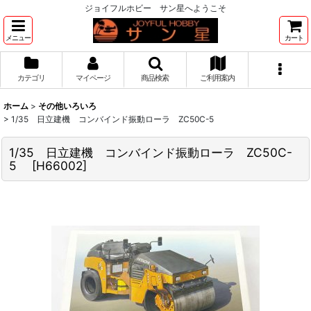
ジョイフルホビー サン星へようこそ
メニュー
カート
カテゴリ
マイページ
商品検索
ご利用案内
ホーム
>
その他いろいろ
>
1/35 日立建機 コンバインド振動ローラ ZC50C-5
1/35 日立建機 コンバインド振動ローラ ZC50C-
5
[
H66002
]