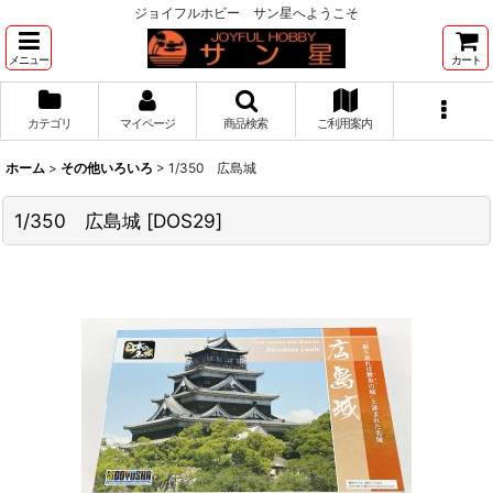
ジョイフルホビー サン星へようこそ
メニュー
カート
カテゴリ
マイページ
商品検索
ご利用案内
ホーム
>
その他いろいろ
>
1/350 広島城
1/350 広島城
[
DOS29
]