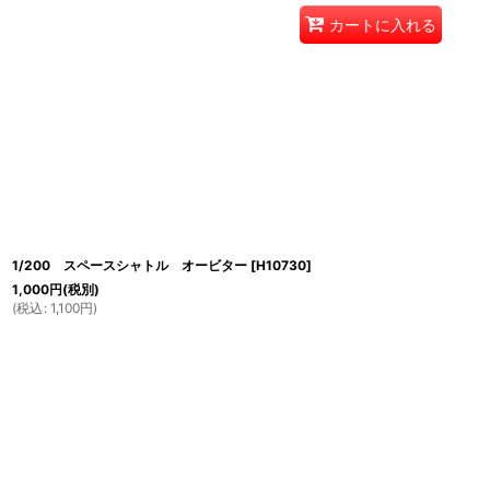
カートに入れる
1/200 スペースシャトル オービター
[
H10730
]
1,000
円
(税別)
(
税込
:
1,100
円
)