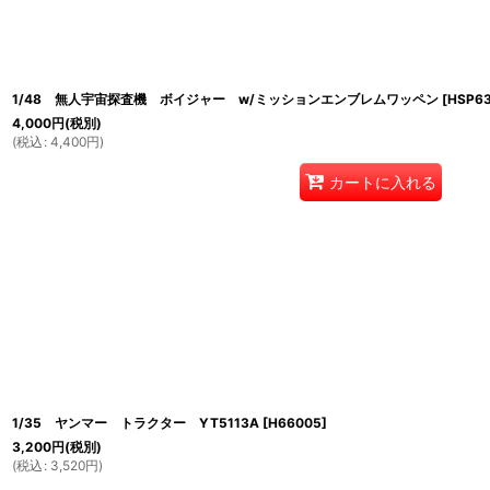
1/48 無人宇宙探査機 ボイジャー w/ミッションエンブレムワッペン
[
HSP6
4,000
円
(税別)
(
税込
:
4,400
円
)
カートに入れる
1/35 ヤンマー トラクター YT5113A
[
H66005
]
3,200
円
(税別)
(
税込
:
3,520
円
)