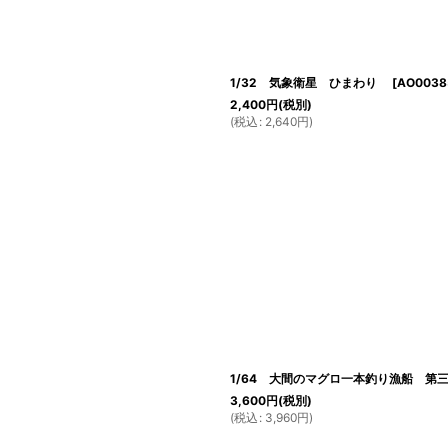
1/32 気象衛星 ひまわり
[
AO0038
2,400
円
(税別)
(
税込
:
2,640
円
)
1/64 大間のマグロ一本釣り漁船 第
3,600
円
(税別)
(
税込
:
3,960
円
)