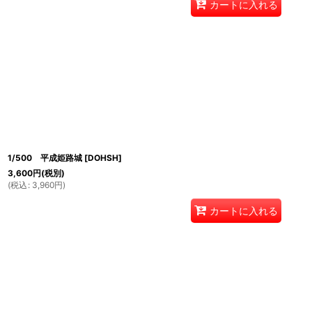
カートに入れる
1/500 平成姫路城
[
DOHSH
]
3,600
円
(税別)
(
税込
:
3,960
円
)
カートに入れる