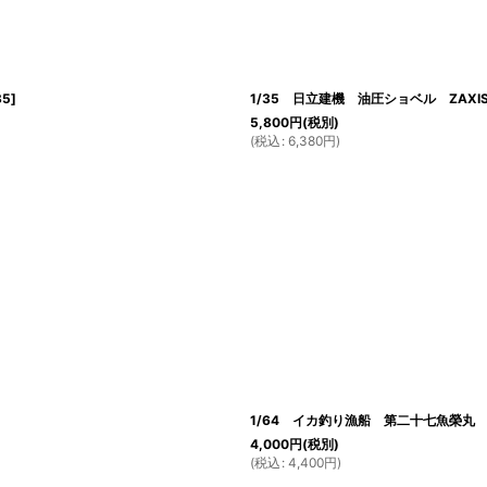
35
]
1/35 日立建機 油圧ショベル ZAXI
5,800
円
(税別)
(
税込
:
6,380
円
)
1/64 イカ釣り漁船 第二十七魚榮
4,000
円
(税別)
(
税込
:
4,400
円
)