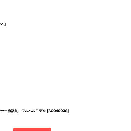
55
]
三十一漁福丸 フルハルモデル
[
AO049938
]