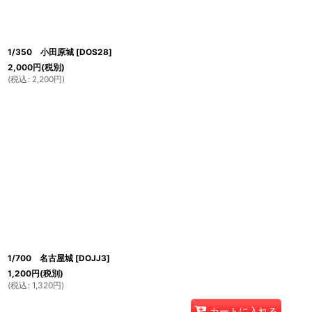
1/350 小田原城
[
DOS28
]
2,000
円
(税別)
(
税込
:
2,200
円
)
1/700 名古屋城
[
DOJJ3
]
1,200
円
(税別)
(
税込
:
1,320
円
)
カートに入れる