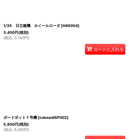
1/35 日立建機 ホイールローダ
[
H66004
]
3,400
円
(税別)
(
税込
:
3,740
円
)
カートに入れる
ボードボット 1 号機
[
cobaaniiSP002
]
5,800
円
(税別)
(
税込
:
6,380
円
)