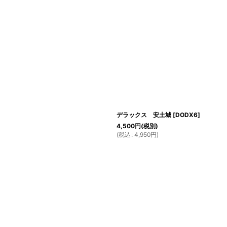
デラックス 安土城
[
DODX6
]
4,500
円
(税別)
(
税込
:
4,950
円
)