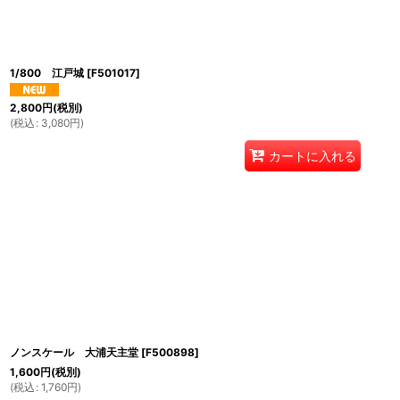
1/800 江戸城
[
F501017
]
2,800
円
(税別)
(
税込
:
3,080
円
)
カートに入れる
ノンスケール 大浦天主堂
[
F500898
]
1,600
円
(税別)
(
税込
:
1,760
円
)