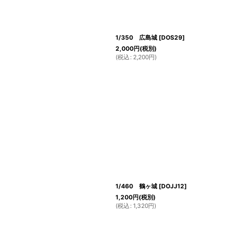
1/350 広島城
[
DOS29
]
2,000
円
(税別)
(
税込
:
2,200
円
)
1/460 鶴ヶ城
[
DOJJ12
]
1,200
円
(税別)
(
税込
:
1,320
円
)