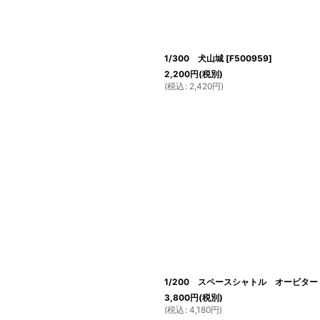
1/300 犬山城
[
F500959
]
2,200
円
(税別)
(
税込
:
2,420
円
)
1/200 スペースシャトル オービター
3,800
円
(税別)
(
税込
:
4,180
円
)