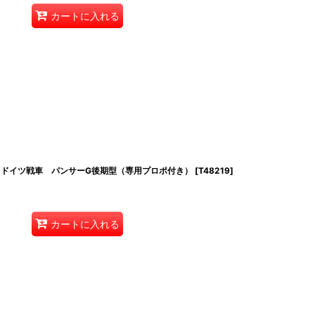
カートに入れる
 ドイツ戦車 パンサーG後期型（専用プロポ付き）
[
T48219
]
カートに入れる