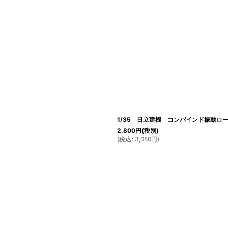
1/35 日立建機 コンバインド振動ロー
2,800
円
(税別)
(
税込
:
3,080
円
)