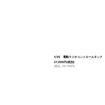
1/35 電動ラジオコントロールタンク
27,000
円
(税別)
(
税込
:
29,700
円
)