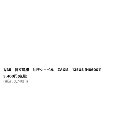
1/35 日立建機 油圧ショベル ZAXIS 135US
[
H66001
]
3,400
円
(税別)
(
税込
:
3,740
円
)