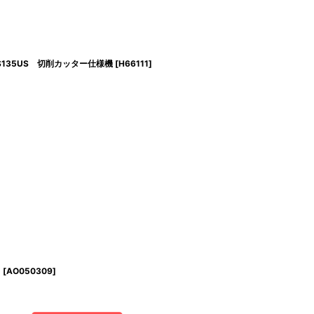
S135US 切削カッター仕様機
[
H66111
]
丸
[
AO050309
]