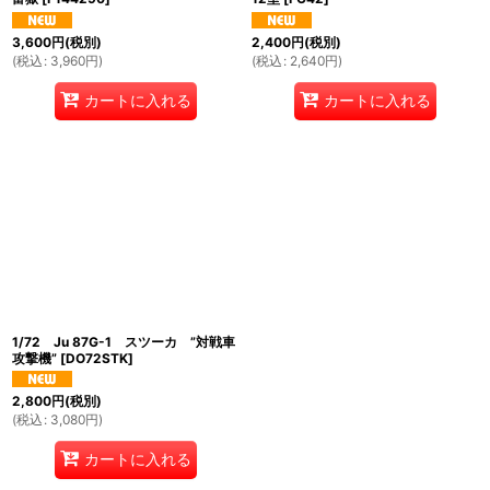
3,600
円
(税別)
2,400
円
(税別)
(
税込
:
3,960
円
)
(
税込
:
2,640
円
)
カートに入れる
カートに入れる
1/72 Ju 87G-1 スツーカ ”対戦車
攻撃機”
[
DO72STK
]
2,800
円
(税別)
(
税込
:
3,080
円
)
カートに入れる