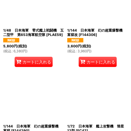
絞り込む
1/48 日本海軍 零式艦上戦闘機 五
1/144 日本海軍 幻の超重爆撃機
二型甲 第653海軍航空隊
[
PLAE59
]
富獄改
[
F144306
]
5,800
円
(税別)
3,600
円
(税別)
(
税込
:
6,380
円
)
(
税込
:
3,960
円
)
カートに入れる
カートに入れる
1/144 日本海軍 幻の超重爆撃機
1/72 日本海軍 艦上攻撃機 彗星
富獄
[
F144290
]
12型
[
FC42
]