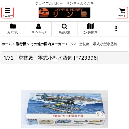
ジョイフルホビー サン星へようこそ
メニュー
カート
カテゴリ
マイページ
商品検索
ご利用案内
ホーム
>
飛行機
>
その他の国内メーカー
>
1/72 空技廠 零式小型水蒸気
1/72 空技廠 零式小型水蒸気
[
F723396
]