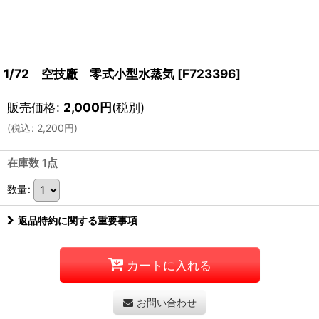
1/72 空技廠 零式小型水蒸気
[
F723396
]
販売価格
:
2,000
円
(税別)
(
税込
:
2,200
円
)
在庫数 1点
数量
:
返品特約に関する重要事項
カートに入れる
お問い合わせ