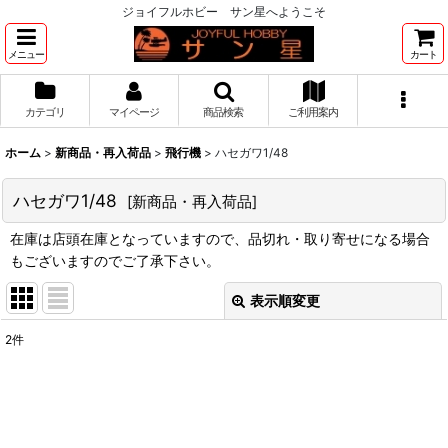
ジョイフルホビー サン星へようこそ
メニュー
カート
カテゴリ
マイページ
商品検索
ご利用案内
ホーム
>
新商品・再入荷品
>
飛行機
>
ハセガワ1/48
ハセガワ1/48
[
新商品・再入荷品
]
在庫は店頭在庫となっていますので、品切れ・取り寄せになる場合
もございますのでご了承下さい。
表示順変更
閉じる
2
件
表示数
:
並び順
: