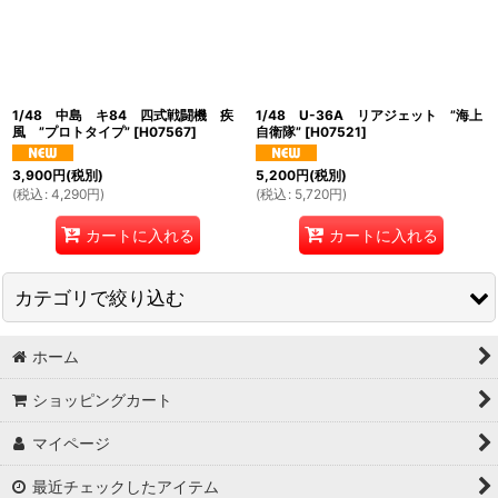
絞り込む
1/48 中島 キ84 四式戦闘機 疾
1/48 U-36A リアジェット ”海上
風 ”プロトタイプ”
[
H07567
]
自衛隊”
[
H07521
]
3,900
円
(税別)
5,200
円
(税別)
(
税込
:
4,290
円
)
(
税込
:
5,720
円
)
カートに入れる
カートに入れる
カテゴリで絞り込む
ホーム
飛行機 (全商品)
ショッピングカート
ハセガワ1/72
マイページ
ハセガワ1/48
最近チェックしたアイテム