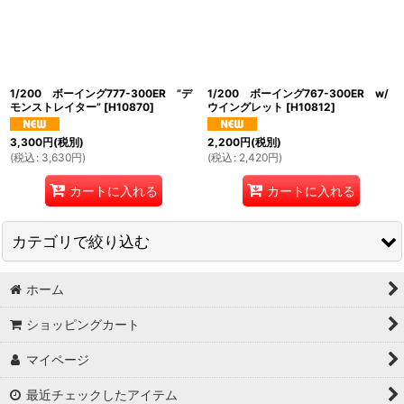
絞り込む
1/200 ボーイング777-300ER ”デ
1/200 ボーイング767-300ER w/
モンストレイター”
[
H10870
]
ウイングレット
[
H10812
]
3,300
円
(税別)
2,200
円
(税別)
(
税込
:
3,630
円
)
(
税込
:
2,420
円
)
カートに入れる
カートに入れる
カテゴリで絞り込む
ホーム
飛行機 (全商品)
ショッピングカート
ハセガワ1/72
マイページ
ハセガワ1/48
最近チェックしたアイテム