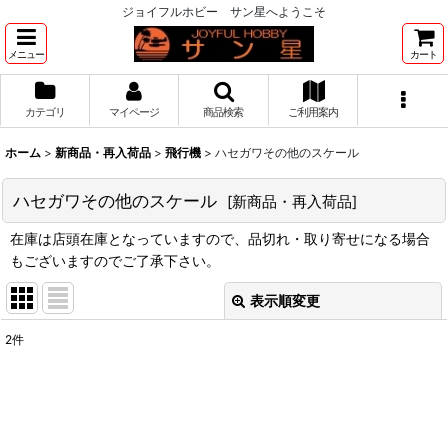
ジョイフルホビー サン星へようこそ
メニュー
カート
カテゴリ
マイページ
商品検索
ご利用案内
ホーム
>
新商品・再入荷品
>
飛行機
>
ハセガワその他のスケール
ハセガワその他のスケール
[
新商品・再入荷品
]
在庫は店頭在庫となっていますので、品切れ・取り寄せになる場合
もございますのでご了承下さい。
表示順変更
閉じる
2
件
表示数
:
並び順
: