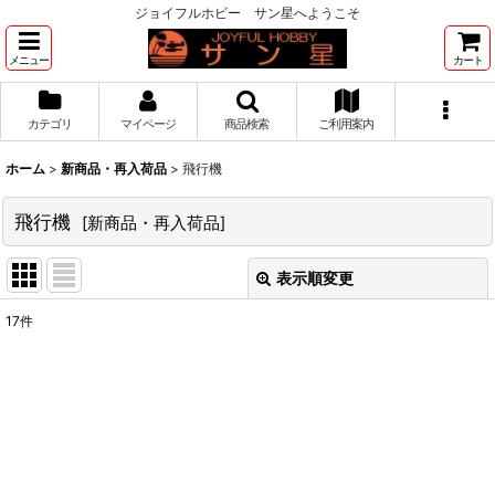
ジョイフルホビー サン星へようこそ
メニュー
カート
カテゴリ
マイページ
商品検索
ご利用案内
ホーム
>
新商品・再入荷品
>
飛行機
飛行機
[
新商品・再入荷品
]
表示順変更
閉じる
17
件
サブカテゴリ
:
表示数
:
並び順
: