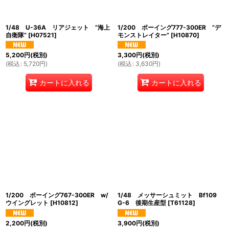
1/48 U-36A リアジェット ”海上
1/200 ボーイング777-300ER ”デ
自衛隊”
[
H07521
]
モンストレイター”
[
H10870
]
5,200
円
(税別)
3,300
円
(税別)
(
税込
:
5,720
円
)
(
税込
:
3,630
円
)
カートに入れる
カートに入れる
1/200 ボーイング767-300ER w/
1/48 メッサーシュミット Bf109
ウイングレット
[
H10812
]
G-6 後期生産型
[
T61128
]
2,200
円
(税別)
3,900
円
(税別)