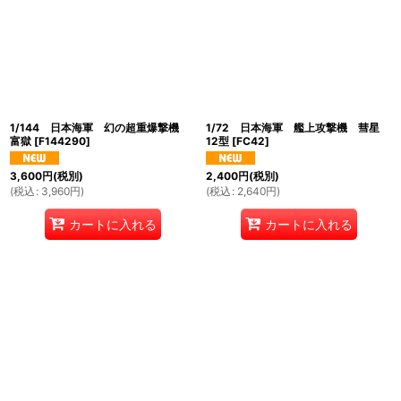
1/144 日本海軍 幻の超重爆撃機
1/72 日本海軍 艦上攻撃機 彗星
富獄
[
F144290
]
12型
[
FC42
]
3,600
円
(税別)
2,400
円
(税別)
(
税込
:
3,960
円
)
(
税込
:
2,640
円
)
カートに入れる
カートに入れる