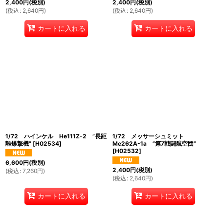
2,400
円
(税別)
2,400
円
(税別)
(
税込
:
2,640
円
)
(
税込
:
2,640
円
)
カートに入れる
カートに入れる
1/72 ハインケル He111Z-2 ”長距
1/72 メッサーシュミット
離爆撃機”
[
H02534
]
Me262A-1a ”第7戦闘航空団”
[
H02532
]
6,600
円
(税別)
2,400
円
(税別)
(
税込
:
7,260
円
)
(
税込
:
2,640
円
)
カートに入れる
カートに入れる