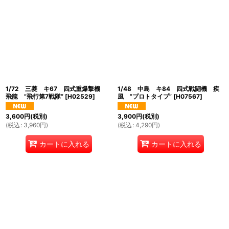
1/72 三菱 キ67 四式重爆撃機
1/48 中島 キ84 四式戦闘機 疾
飛龍 ”飛行第7戦隊”
[
H02529
]
風 ”プロトタイプ”
[
H07567
]
3,600
円
(税別)
3,900
円
(税別)
(
税込
:
3,960
円
)
(
税込
:
4,290
円
)
カートに入れる
カートに入れる