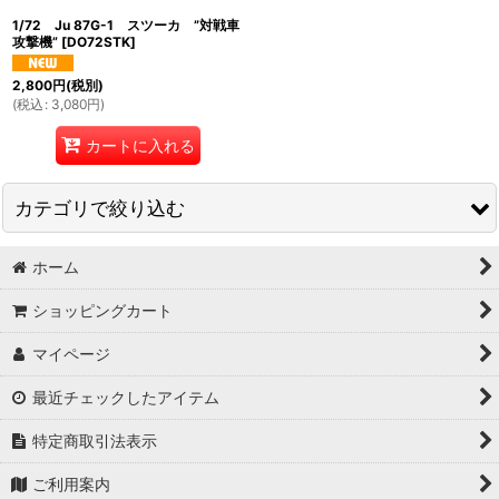
1/72 Ju 87G-1 スツーカ ”対戦車
攻撃機”
[
DO72STK
]
2,800
円
(税別)
(
税込
:
3,080
円
)
カートに入れる
カテゴリで絞り込む
ホーム
飛行機 (全商品)
ショッピングカート
ハセガワ1/72
マイページ
ハセガワ1/48
最近チェックしたアイテム
ハセガワその他のスケール
特定商取引法表示
タミヤ
ご利用案内