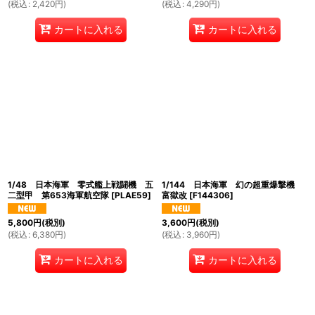
(
税込
:
2,420
円
)
(
税込
:
4,290
円
)
カートに入れる
カートに入れる
1/48 日本海軍 零式艦上戦闘機 五
1/144 日本海軍 幻の超重爆撃機
二型甲 第653海軍航空隊
[
PLAE59
]
富獄改
[
F144306
]
5,800
円
(税別)
3,600
円
(税別)
(
税込
:
6,380
円
)
(
税込
:
3,960
円
)
カートに入れる
カートに入れる