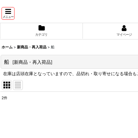
メニュー
カテゴリ
マイページ
ホーム
>
新商品・再入荷品
>
船
船
[
新商品・再入荷品
]
在庫は店頭在庫となっていますので、品切れ・取り寄せになる場合も
2
件
サブカテゴリ
:
表示数
:
並び順
: