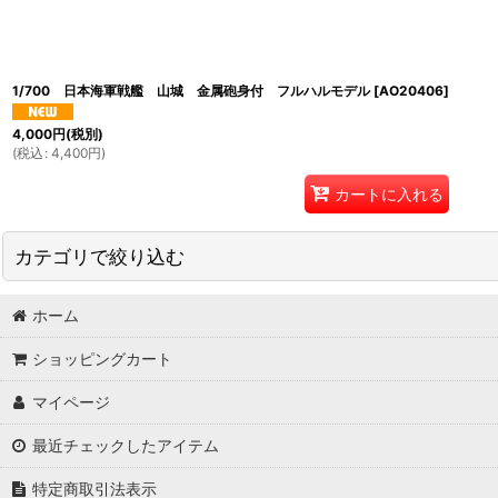
1/700 日本海軍戦艦 山城 金属砲身付 フルハルモデル
[
AO20406
]
4,000
円
(税別)
(
税込
:
4,400
円
)
カートに入れる
カテゴリで絞り込む
ホーム
船 (全商品)
ショッピングカート
1/350他船
マイページ
1/700船
最近チェックしたアイテム
1/700ウォーターラインシリーズ
特定商取引法表示