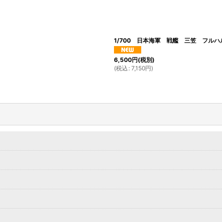
絞り込む
1/700 日本海軍 戦艦 三笠 フル
6,500
円
(税別)
(
税込
:
7,150
円
)