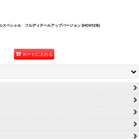
ハルスペシャル フルディテールアップバージョン
[
HCH128
]
カートに入れる