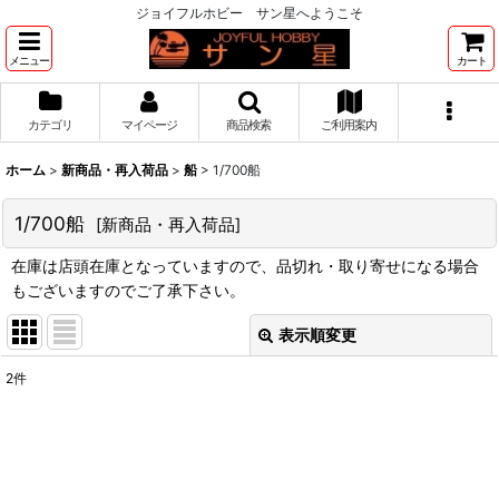
ジョイフルホビー サン星へようこそ
メニュー
カート
カテゴリ
マイページ
商品検索
ご利用案内
ホーム
>
新商品・再入荷品
>
船
>
1/700船
1/700船
[
新商品・再入荷品
]
在庫は店頭在庫となっていますので、品切れ・取り寄せになる場合
もございますのでご了承下さい。
表示順変更
閉じる
2
件
表示数
:
並び順
: