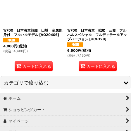
絞り込む
1/700 日本海軍戦艦 山城 金属砲
1/700 日本海軍 戦艦 三笠 フル
身付 フルハルモデル
[
AO20406
]
ハルスペシャル フルディテールアッ
プバージョン
[
HCH128
]
4,000
円
(税別)
6,500
円
(税別)
(
税込
:
4,400
円
)
(
税込
:
7,150
円
)
カートに入れる
カートに入れる
カテゴリで絞り込む
ホーム
船 (全商品)
ショッピングカート
1/350他船
マイページ
1/700船