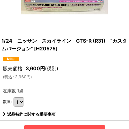
1/24 ニッサン スカイライン GTS-R (R31) ”カスタ
ムバージョン”
[
H20575
]
販売価格
:
3,600
円
(税別)
(
税込
:
3,960
円
)
在庫数 1点
数量
:
返品特約に関する重要事項