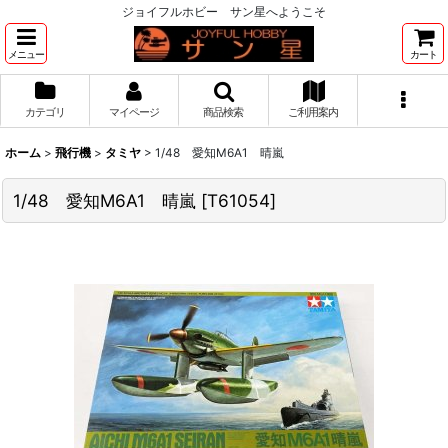
ジョイフルホビー サン星へようこそ
メニュー
カート
カテゴリ
マイページ
商品検索
ご利用案内
ホーム
>
飛行機
>
タミヤ
>
1/48 愛知M6A1 晴嵐
1/48 愛知M6A1 晴嵐
[
T61054
]