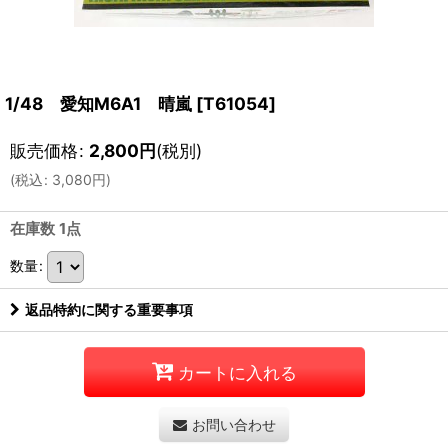
1/48 愛知M6A1 晴嵐
[
T61054
]
販売価格
:
2,800
円
(税別)
(
税込
:
3,080
円
)
在庫数 1点
数量
:
返品特約に関する重要事項
カートに入れる
お問い合わせ