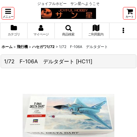
ジョイフルホビー サン星へようこそ
メニュー
カート
カテゴリ
マイページ
商品検索
ご利用案内
ホーム
>
飛行機
>
ハセガワ1/72
>
1/72 F-106A デルタダート
1/72 F-106A デルタダート
[
HC11
]