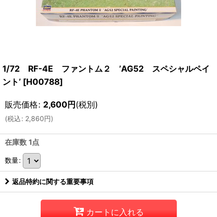
1/72 RF-4E ファントム２ ’AG52 スペシャルペイ
ント’
[
H00788
]
販売価格
:
2,600
円
(税別)
(
税込
:
2,860
円
)
在庫数 1点
数量
:
返品特約に関する重要事項
カートに入れる