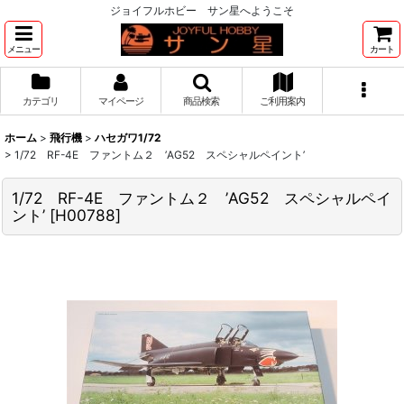
ジョイフルホビー サン星へようこそ
メニュー
カート
カテゴリ
マイページ
商品検索
ご利用案内
ホーム
>
飛行機
>
ハセガワ1/72
>
1/72 RF-4E ファントム２ ’AG52 スペシャルペイント’
1/72 RF-4E ファントム２ ’AG52 スペシャルペイ
ント’
[
H00788
]