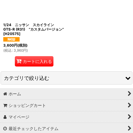
1/24 ニッサン スカイライン
GTS-R (R31) ”カスタムバージョン”
[
H20575
]
3,600
円
(税別)
(
税込
:
3,960
円
)
カートに入れる
カテゴリで絞り込む
ホーム
自動車 (全商品)
ショッピングカート
タミヤ 1/24スケール
マイページ
タミヤ その他のスケール
最近チェックしたアイテム
アオシマ