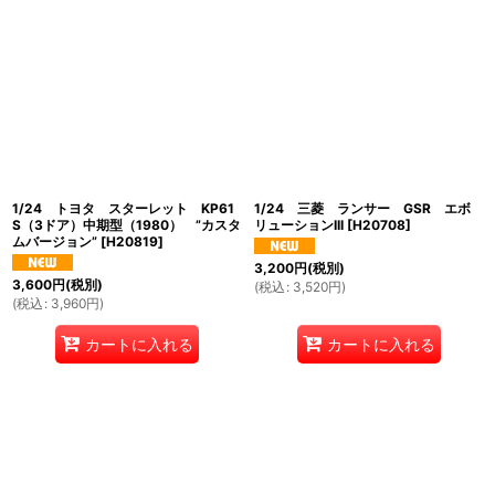
1/24 トヨタ スターレット KP61
1/24 三菱 ランサー GSR エボ
S（3ドア）中期型（1980） ”カスタ
リューションIII
[
H20708
]
ムバージョン”
[
H20819
]
3,200
円
(税別)
3,600
円
(税別)
(
税込
:
3,520
円
)
(
税込
:
3,960
円
)
カートに入れる
カートに入れる