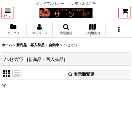
ジョイフルホビー サン星へようこそ
メニュー
カート
カテゴリ
マイページ
商品検索
ご利用案内
ホーム
>
新商品・再入荷品
>
自動車
>
ハセガワ
ハセガワ
[
新商品・再入荷品
]
表示順変更
閉じる
9
件
表示数
:
並び順
:
絞り込む