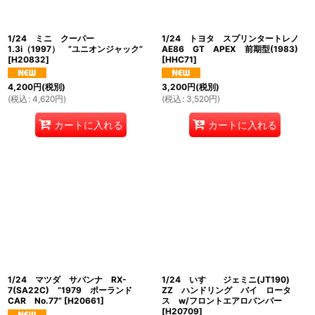
1/24 ミニ クーパー
1/24 トヨタ スプリンタートレノ
1.3i（1997） ”ユニオンジャック”
AE86 GT APEX 前期型(1983)
[
H20832
]
[
HHC71
]
4,200
円
(税別)
3,200
円
(税別)
(
税込
:
4,620
円
)
(
税込
:
3,520
円
)
カートに入れる
カートに入れる
1/24 マツダ サバンナ RX-
1/24 いすゞ ジェミニ(JT190)
7(SA22C) ”1979 ポーランド
ZZ ハンドリング バイ ロータ
CAR No.77”
[
H20661
]
ス w/フロントエアロバンパー
[
H20709
]