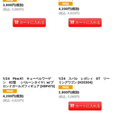
3,600
円
(税別)
4,200
円
(税別)
(
税込
:
3,960
円
)
(
税込
:
4,620
円
)
カートに入れる
カートに入れる
1/24 Pkw.K1 キューベルワーゲ
1/24 スバル レガシィ GT ツー
ン 82型 （バルーンタイヤ）w/ブ
リングワゴン
[
H20304
]
ロンドガールズフィギュア
[
HSP473
]
2,800
円
(税別)
4,200
円
(税別)
(
税込
:
3,080
円
)
(
税込
:
4,620
円
)
カートに入れる