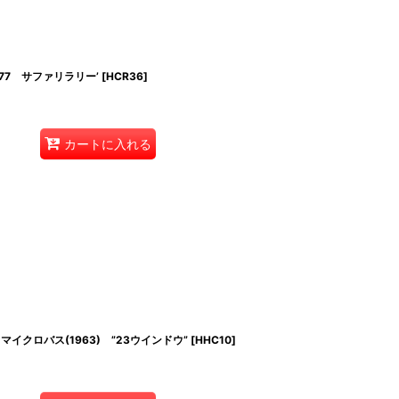
977 サファリラリー’
[
HCR36
]
カートに入れる
イクロバス(1963) ”23ウインドウ”
[
HHC10
]