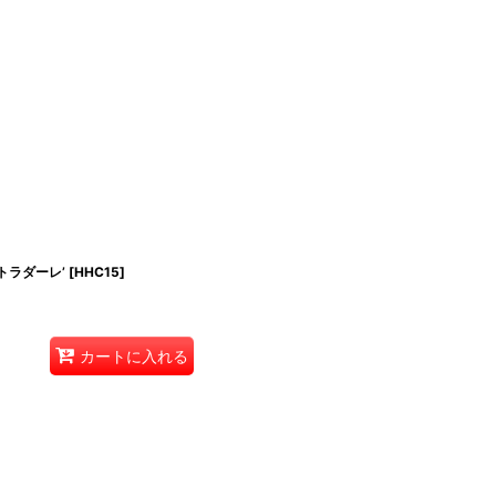
トラダーレ’
[
HHC15
]
カートに入れる