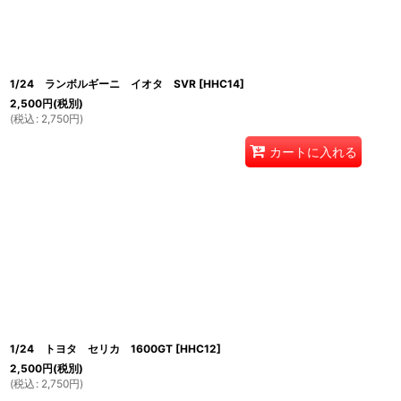
1/24 ランボルギーニ イオタ SVR
[
HHC14
]
2,500
円
(税別)
(
税込
:
2,750
円
)
カートに入れる
1/24 トヨタ セリカ 1600GT
[
HHC12
]
2,500
円
(税別)
(
税込
:
2,750
円
)