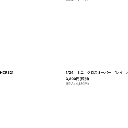
HCR32
]
1/24 ミニ クロスオーバー ”レイ 
3,800
円
(税別)
(
税込
:
4,180
円
)