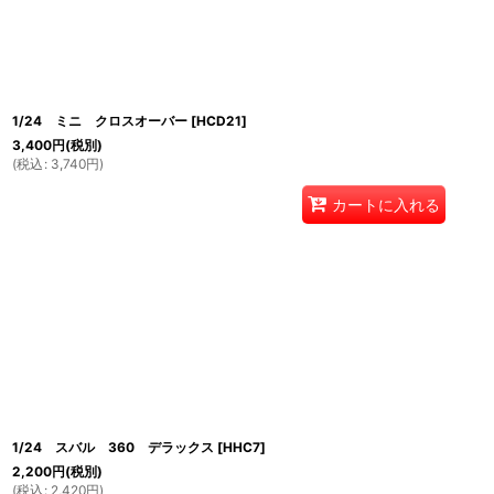
1/24 ミニ クロスオーバー
[
HCD21
]
3,400
円
(税別)
(
税込
:
3,740
円
)
カートに入れる
1/24 スバル 360 デラックス
[
HHC7
]
2,200
円
(税別)
(
税込
:
2,420
円
)