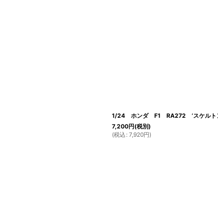
1/24 ホンダ F1 RA272 ’スケルト
7,200
円
(税別)
(
税込
:
7,920
円
)