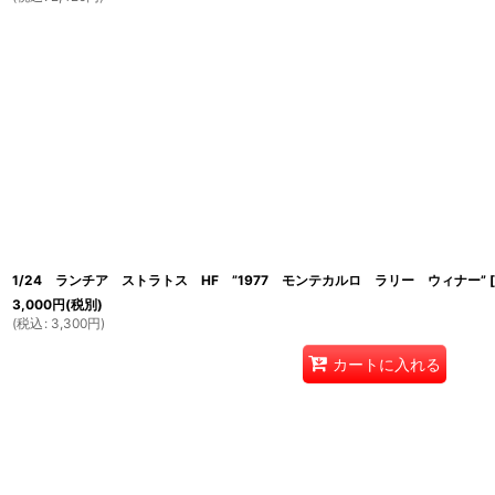
1/24 ランチア ストラトス HF ”1977 モンテカルロ ラリー ウィナー”
[
3,000
円
(税別)
(
税込
:
3,300
円
)
カートに入れる