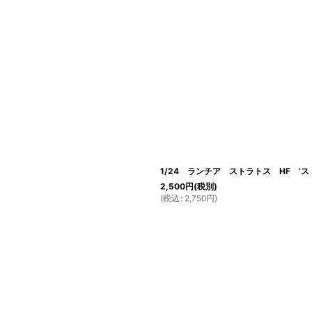
1/24 ランチア ストラトス HF ’ス
2,500
円
(税別)
(
税込
:
2,750
円
)