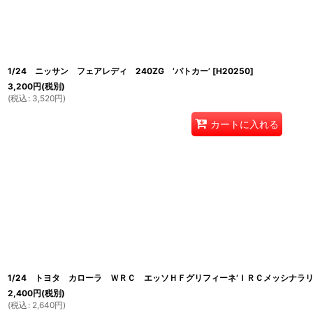
1/24 ニッサン フェアレディ 240ZG ’パトカー’
[
H20250
]
3,200
円
(税別)
(
税込
:
3,520
円
)
カートに入れる
1/24 トヨタ カローラ ＷＲＣ エッソＨＦグリフィーネ‘ＩＲＣメッシナラリ
2,400
円
(税別)
(
税込
:
2,640
円
)