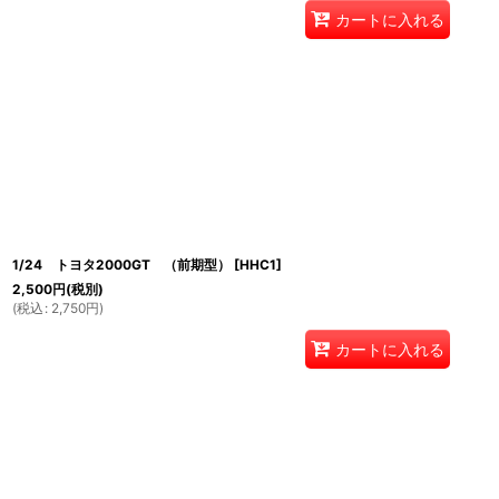
カートに入れる
1/24 トヨタ2000GT （前期型）
[
HHC1
]
2,500
円
(税別)
(
税込
:
2,750
円
)
カートに入れる