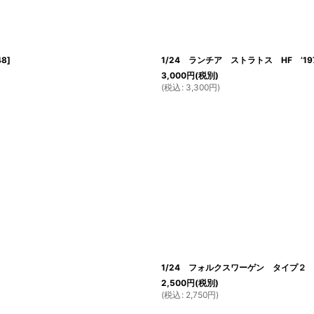
48
]
1/24 ランチア ストラトス HF ’1
3,000
円
(税別)
(
税込
:
3,300
円
)
1/24 フォルクスワーゲン タイプ２ マ
2,500
円
(税別)
(
税込
:
2,750
円
)