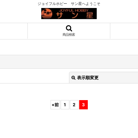
ジョイフルホビー サン星へようこそ
商品検索
表示順変更
«
前
1
2
3
絞り込む