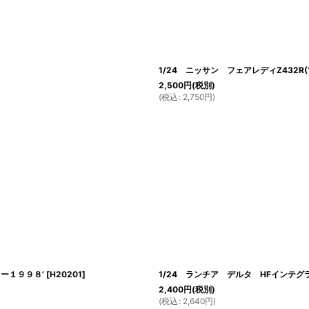
1/24 ニッサン フェアレディZ432R(1
2,500
円
(税別)
(
税込
:
2,750
円
)
ー１９９８’
[
H20201
]
1/24 ランチア デルタ HFインテグ
2,400
円
(税別)
(
税込
:
2,640
円
)