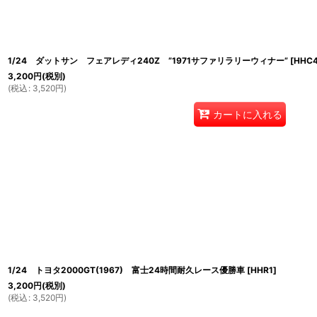
1/24 ダットサン フェアレディ240Z ”1971サファリラリーウィナー”
[
HHC
3,200
円
(税別)
(
税込
:
3,520
円
)
カートに入れる
1/24 トヨタ2000GT(1967) 富士24時間耐久レース優勝車
[
HHR1
]
3,200
円
(税別)
(
税込
:
3,520
円
)