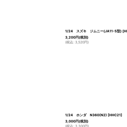
1/24 スズキ ジムニー(JA11-5型)
[
H
3,200
円
(税別)
(
税込
:
3,520
円
)
1/24 ホンダ N360(N2)
[
HHC21
]
3,000
円
(税別)
(
税込
:
3,300
円
)