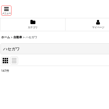
メニュー
カテゴリ
マイページ
ホーム
>
自動車
>
ハセガワ
ハセガワ
147
件
表示数
:
並び順
: