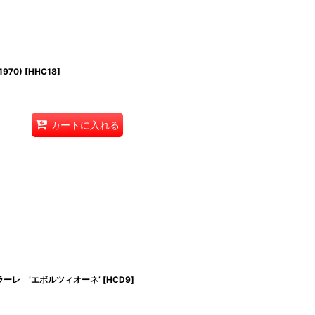
970)
[
HHC18
]
カートに入れる
ラーレ ’エボルツィオーネ’
[
HCD9
]